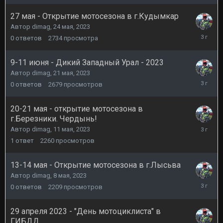
2023
27 мая - Открытие мотосезона в г.Кудымкар
Автор
dimag
,
24 мая, 2023
24
0
ответов
2734
просмотра
мая,
2023
9-11 июня - Дикий Западный Урал - 2023
Автор
dimag
,
21 мая, 2023
21
0
ответов
2679
просмотров
мая,
2023
20-21 мая - открытие мотосезона в
г.Березники. Чердынь!
21
Автор
dimag
,
11 мая, 2023
мая,
1
ответ
2260
просмотров
2023
13-14 мая - Открытие мотосезона в г.Лысьва
Автор
dimag
,
8 мая, 2023
8
0
ответов
2209
просмотров
мая,
2023
29 апреля 2023 - "День мотоциклиста" в
ГИБДД