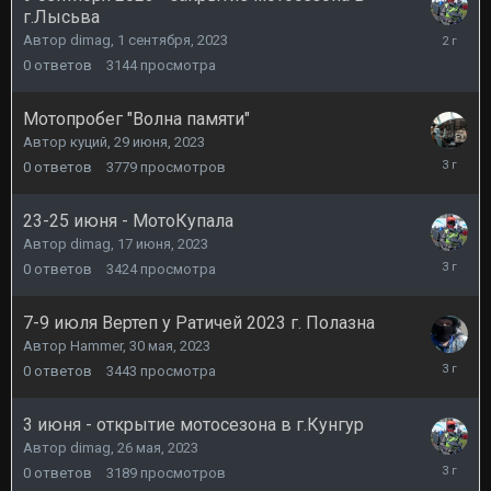
г.Лысьва
1
Автор
dimag
,
1 сентября, 2023
сентября
0
ответов
3144
просмотра
2023
Мотопробег "Волна памяти"
Автор
куций
,
29 июня, 2023
29
0
ответов
3779
просмотров
июня,
2023
23-25 июня - МотоКупала
Автор
dimag
,
17 июня, 2023
17
0
ответов
3424
просмотра
июня,
2023
7-9 июля Вертеп у Ратичей 2023 г. Полазна
Автор
Hammer
,
30 мая, 2023
30
0
ответов
3443
просмотра
мая,
2023
3 июня - открытие мотосезона в г.Кунгур
Автор
dimag
,
26 мая, 2023
26
0
ответов
3189
просмотров
мая,