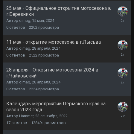
25 мая - Официальное открытие мотосезона в
г.Березники
15
Автор
dimag
,
15 мая, 2024
мая,
0
ответов
2202
просмотра
2024
11 мая - открытие мотосезона в г.Лысьва
Автор
dimag
,
28 апреля, 2024
28
0
ответов
2522
просмотра
апреля,
2024
28 апреля - Открытие мотосезона 2024 в
г.Чайковский
28
Автор
dimag
,
28 апреля, 2024
апреля,
0
ответов
2254
просмотра
2024
Календарь мероприятий Пермского края на
сезон 2023 года
12
Автор
Hammer
,
23 сентября, 2022
октября,
17
ответов
12849
просмотров
2023