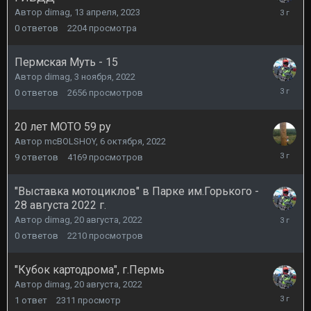
13
Автор
dimag
,
13 апреля, 2023
апреля,
0
ответов
2204
просмотра
2023
Пермская Муть - 15
Автор
dimag
,
3 ноября, 2022
3
0
ответов
2656
просмотров
ноября,
2022
20 лет МОТО 59 ру
Автор
mcBOLSHOY
,
6 октября, 2022
19
9
ответов
4169
просмотров
октября,
2022
"Выставка мотоциклов" в Парке им.Горького -
28 августа 2022 г.
20
Автор
dimag
,
20 августа, 2022
августа,
0
ответов
2210
просмотров
2022
"Кубок картодрома", г.Пермь
Автор
dimag
,
20 августа, 2022
20
1
ответ
2311
просмотр
августа,