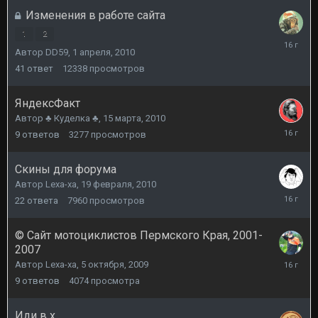
2010
Изменения в работе сайта
1
2
1
Автор
DD59
,
1 апреля, 2010
апреля,
2010
41
ответ
12338
просмотров
ЯндексФакт
Автор
♣ Куделка ♣
,
15 марта, 2010
16
9
ответов
3277
просмотров
марта,
2010
Скины для форума
Автор
Lexa-xa
,
19 февраля, 2010
19
22
ответа
7960
просмотров
февраля
2010
© Сайт мотоциклистов Пермского Края, 2001-
2007
19
Автор
Lexa-xa
,
5 октября, 2009
февраля
9
ответов
4074
просмотра
2010
Иди в х..