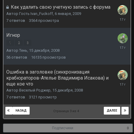
2009
Как удалить свою учетную запись с форума
Автор Гость Ivan_Fuckoff,
6 января, 2009
7
7
ответов
3564
просмотра
января,
2009
Игнор
1
2
3
19
Автор
Тень
,
15 декабря, 2008
декабря,
2008
56
ответов
16135
просмотров
Ошибка в заголовке (синхронизация
крабюраторов-Ателье Владимира Исакова) и
15
еще кое что
декабря,
Автор
Веселый Роджер
,
15 декабря, 2008
2008
7
ответов
3121
просмотр
НАЗАД
ДАЛЕЕ
Страница 3 из 4
Подписчики
0