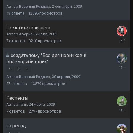
сентября
Автор
Веселый Роджер
,
2 сентября, 2009
2009
43
ответа
12596
просмотров
Помогите пожалста
Автор
Авария
,
5 июля, 2009
6
7
ответов
3210
просмотров
июля,
2009
создать тему "Все для новичков и
вновьприбывших"
25
1
2
3
мая,
Автор
Веселый Роджер
,
30 апреля, 2009
2009
57
ответов
13879
просмотров
Респекты
Автор
Тень
,
24 марта, 2009
25
7
ответов
2797
просмотров
марта,
2009
Переезд