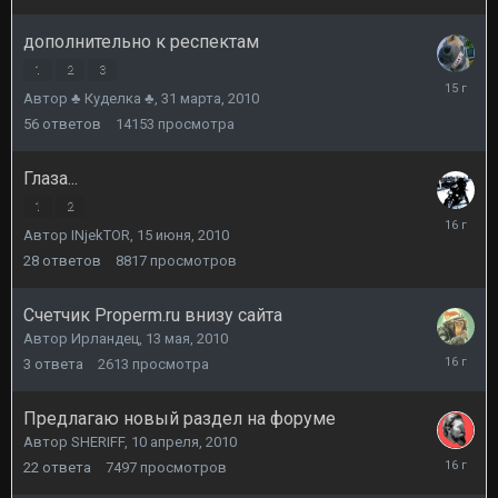
дополнительно к респектам
1
2
3
20
Автор
♣ Куделка ♣
,
31 марта, 2010
августа,
2010
56
ответов
14153
просмотра
Глаза...
1
2
16
Автор
INjekTOR
,
15 июня, 2010
июня,
2010
28
ответов
8817
просмотров
Счетчик Properm.ru внизу сайта
Автор
Ирландец
,
13 мая, 2010
13
3
ответа
2613
просмотра
мая,
2010
Предлагаю новый раздел на форуме
Автор
SHERIFF
,
10 апреля, 2010
12
22
ответа
7497
просмотров
апреля,