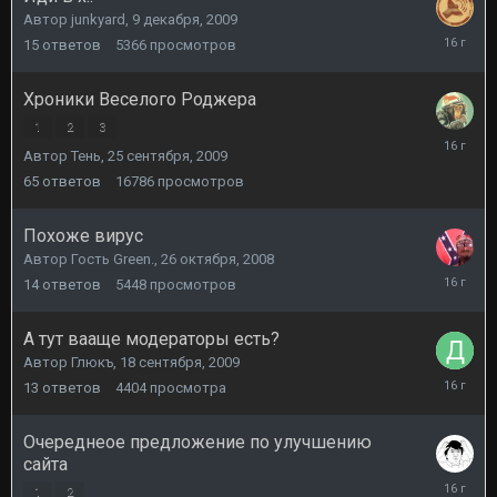
Автор
junkyard
,
9 декабря, 2009
9
15
ответов
5366
просмотров
декабря,
2009
Хроники Веселого Роджера
1
2
3
27
Автор
Тень
,
25 сентября, 2009
ноября,
2009
65
ответов
16786
просмотров
Похоже вирус
Автор Гость Green.,
26 октября, 2008
26
14
ответов
5448
просмотров
ноября,
2009
А тут вааще модераторы есть?
Автор
Глюкъ
,
18 сентября, 2009
21
13
ответов
4404
просмотра
сентября
2009
Очереднеое предложение по улучшению
сайта
5
1
2