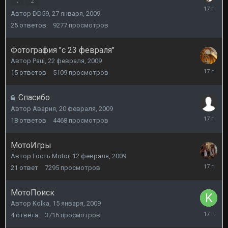
1
2
11
Автор
DD59
,
27 января, 2009
марта,
2009
25
ответов
9277
просмотров
Фотография "с 23 февраля"
Автор
Paul
,
22 февраля, 2009
26
15
ответов
5109
просмотров
февраля
2009
Спасибо
Автор
Авария
,
20 февраля, 2009
21
18
ответов
4468
просмотров
февраля
2009
МотоИгры
Автор Гость Motor,
12 февраля, 2009
19
21
ответ
7295
просмотров
февраля
2009
МотоПоиск
Автор
Kolka
,
15 января, 2009
12
4
ответа
3716
просмотров
февраля