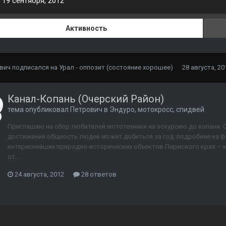
19 сентября, 2012
Активность
вич
подписался на
Урал - оппозит (состояние хорошее)
28 августа, 20
Канал-Копань (Очерский Район)
тема опубликовал
Петрович
в
Эндуро, мотокросс, спидвей
Приглашаю на сбор любителей мототехники на эскурсию до копани. Сб
достижений общность людей может добиться за год. подробнее на фо
интереснейших природно-исторических объектов Пермского края – 
от...
24 августа, 2012
28 ответов