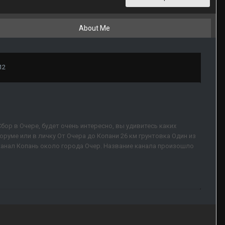
About Me
12
ор в Очере, будет очень интересно, вы удивитесь каких
руме или в личку От Очера до Копани 26 км грунтовка Один из
канал Копань около города Очер. Название канала произошло