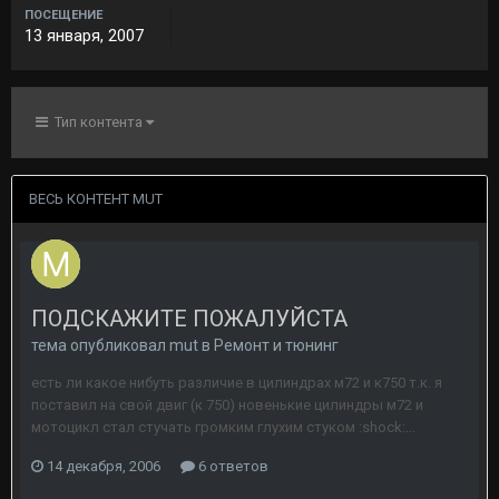
ПОСЕЩЕНИЕ
13 января, 2007
Тип контента
ВЕСЬ КОНТЕНТ MUT
ПОДСКАЖИТЕ ПОЖАЛУЙСТА
тема опубликовал
mut
в
Ремонт и тюнинг
есть ли какое нибуть различие в цилиндрах м72 и к750 т.к. я
поставил на свой двиг (к 750) новенькие цилиндры м72 и
мотоцикл стал стучать громким глухим стуком :shock:...
14 декабря, 2006
6 ответов