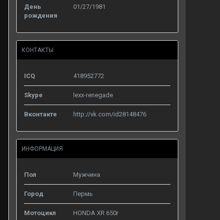
День
01/27/1981
рождения
КОНТАКТЫ
ICQ
418952772
Skype
lexx-renegade
Вконтакте
http://vk.com/id28148476
ИНФОРМАЦИЯ
Пол
Мужчина
Город
Пермь
Мотоцикл
HONDA XR 650r