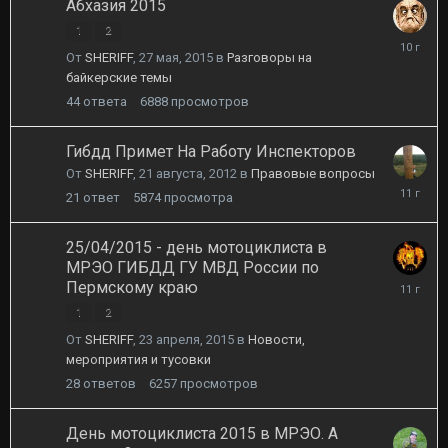
Абхазия 2015
1
2
15
От
SHERIFF
,
27 мая, 2015
в
Разговоры на
августа,
байкерские темы
2015
44
ответа
6888
просмотров
Гибдд Примет На Работу Инспекторов
От
SHERIFF
,
21 августа, 2012
в
Правовые вопросы
23
21
ответ
5874
просмотра
мая,
2015
25/04/2015 - день мотоциклиста в
МРЭО ГИБДД ГУ МВД России по
22
Пермскому краю
мая,
1
2
2015
От
SHERIFF
,
23 апреля, 2015
в
Новости,
мероприятия и тусовки
28
ответов
6257
просмотров
День мотоциклиста 2015 в МРЭО. А