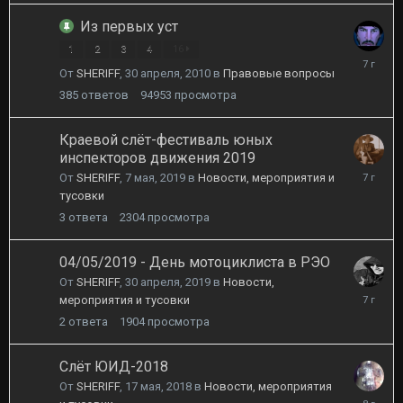
Из первых уст
1
2
3
4
16
22
От
SHERIFF
,
30 апреля, 2010
в
Правовые вопросы
мая,
2019
385
ответов
94953
просмотра
Краевой слёт-фестиваль юных
инспекторов движения 2019
15
От
SHERIFF
,
7 мая, 2019
в
Новости, мероприятия и
мая,
тусовки
2019
3
ответа
2304
просмотра
04/05/2019 - День мотоциклиста в РЭО
От
SHERIFF
,
30 апреля, 2019
в
Новости,
6
мероприятия и тусовки
мая,
2
ответа
1904
просмотра
2019
Слёт ЮИД-2018
От
SHERIFF
,
17 мая, 2018
в
Новости, мероприятия
18