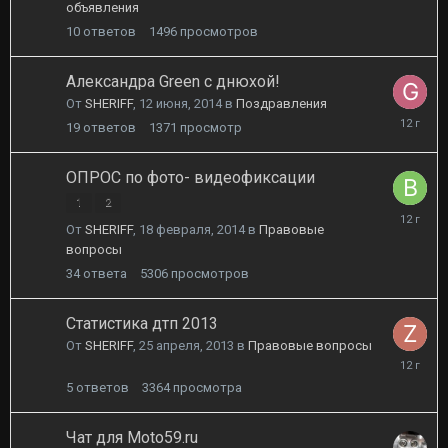
объявления
2014
10
ответов
1496
просмотров
Александра Green с днюхой!
От
SHERIFF
,
12 июня, 2014
в
Поздравления
12
19
ответов
1371
просмотр
июня,
2014
ОПРОС по фото- видеофиксации
1
2
21
От
SHERIFF
,
18 февраля, 2014
в
Правовые
апреля,
вопросы
2014
34
ответа
5306
просмотров
Статистика дтп 2013
От
SHERIFF
,
25 апреля, 2013
в
Правовые вопросы
24
марта,
5
ответов
3364
просмотра
2014
Чат для Moto59.ru