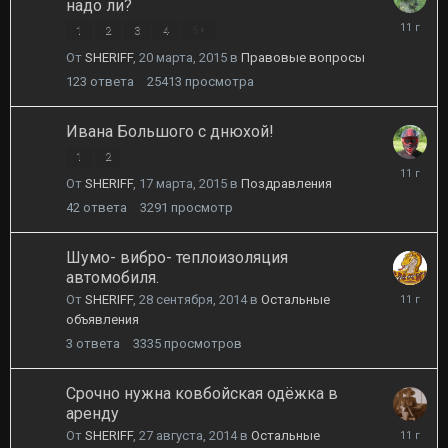
надо ли?
21
1
2
3
4
5
мая,
От
SHERIFF
,
20 марта, 2015
в
Правовые вопросы
2015
123
ответа
25413
просмотра
Ивана Большого с днюхой!
1
2
20
От
SHERIFF
,
17 марта, 2015
в
Поздравления
марта,
2015
42
ответа
3291
просмотр
Шумо- вибро- теплоизоляция
автомобиля.
29
От
SHERIFF
,
28 сентября, 2014
в
Остальные
сентября
объявления
2014
3
ответа
3335
просмотров
Срочно нужна ковбойская одёжка в
аренду
17
От
SHERIFF
,
27 августа, 2014
в
Остальные
сентября