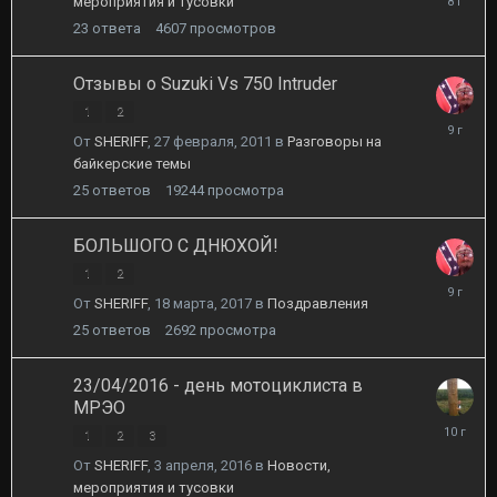
мероприятия и тусовки
октября,
23
ответа
4607
просмотров
2017
Отзывы о Suzuki Vs 750 Intruder
1
2
9
От
SHERIFF
,
27 февраля, 2011
в
Разговоры на
июля,
байкерские темы
2017
25
ответов
19244
просмотра
БОЛЬШОГО С ДНЮХОЙ!
1
2
20
От
SHERIFF
,
18 марта, 2017
в
Поздравления
марта,
2017
25
ответов
2692
просмотра
23/04/2016 - день мотоциклиста в
МРЭО
24
1
2
3
апреля,
От
SHERIFF
,
3 апреля, 2016
в
Новости,
2016
мероприятия и тусовки