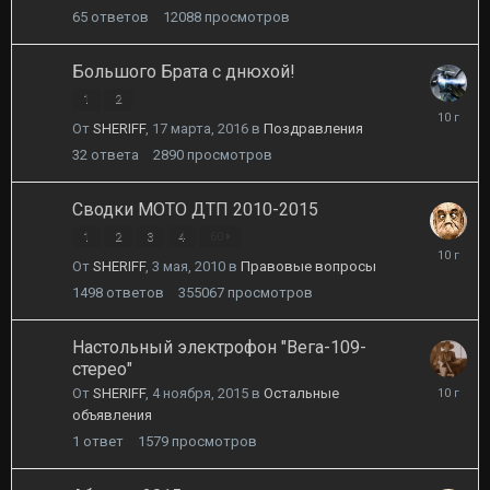
65
ответов
12088
просмотров
Большого Брата с днюхой!
1
2
23
От
SHERIFF
,
17 марта, 2016
в
Поздравления
марта,
2016
32
ответа
2890
просмотров
Сводки МОТО ДТП 2010-2015
1
2
3
4
60
11
От
SHERIFF
,
3 мая, 2010
в
Правовые вопросы
декабря,
2015
1498
ответов
355067
просмотров
Настольный электрофон "Вега-109-
стерео"
4
От
SHERIFF
,
4 ноября, 2015
в
Остальные
ноября,
объявления
2015
1
ответ
1579
просмотров