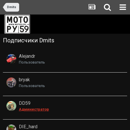
Dmits
Подписчики Dmits
Alejandr
Пользователь
bryak
Пользователь
DD59
Администратор
DIE_hard