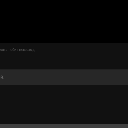
ова - сбит пешеход
й.