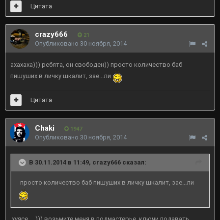
Цитата
crazy666
21
Опубликовано
30 ноября, 2014
ахахаха))) ребята, он свободен)) просто количество баб
пишуших в личку шкалит, зае...ли
Цитата
Chaki
1947
Опубликовано
30 ноября, 2014
В 30.11.2014 в 11:49, crazy666 сказал:
просто количество баб пишуших в личку шкалит, зае...ли
хуясе ... ))) возьмите меня в подмастерье, ключи подавать.