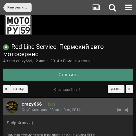
Ремонт и тюнинг
Red Line Service. Пермский авто-
мотосервис
Автор
crazy666
,
12 июня, 2014
в
Ремонт и тюнинг
Ответить
НАЗАД
ДАЛЕЕ
Страница 3 из 4
crazy666
21
Опубликовано
23 октября, 2014
Доброй ночи!)
Замена термостата и полная замена жижи 800р