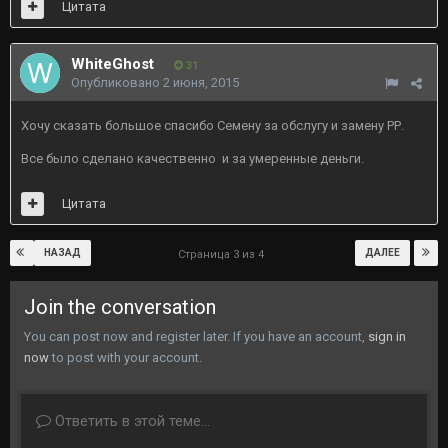
Цитата
WhiteGhost
31
Опубликовано
2 июня, 2015
Хочу сказать большое спасибо Семену за обслугу и замену РР.
Все было сделано качественно и за умеренные деньги.
Цитата
НАЗАД
ДАЛЕЕ
Страница 3 из 4
Join the conversation
You can post now and register later. If you have an account,
sign in
now
to post with your account.
Ответить в этой теме...