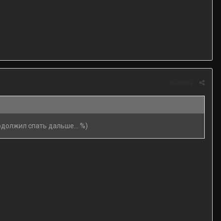
Жалоба
родолжил спать дальше... %)