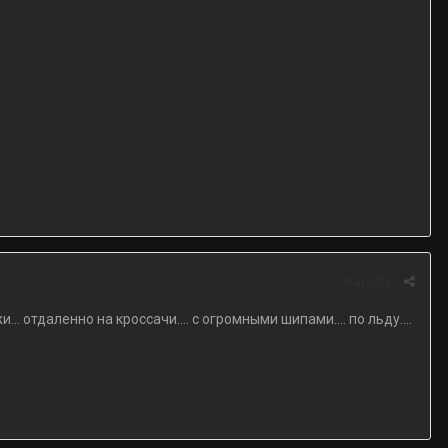
Жалоба
 отдаленно на кроссачи.... с огромными шипами.... по льду....