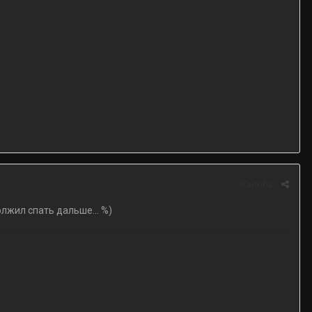
Жалоба
олжил спать дальше... %)