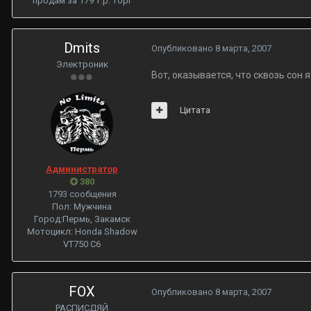
продам за 179 т.р. торг
Dmits
Опубликовано
8 марта, 2007
Электроник
Вот, оказывается, что сквозь сон я 
Цитата
Администратор
380
1793 сообщения
Пол:
Мужчина
Город:
Пермь, Закамск
Мотоцикл:
Honda Shadow
VT750 С6
FOX
Опубликовано
8 марта, 2007
РАСПИСДЯЙ