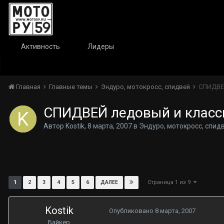
Активность
Лидеры
Главная
Главные темы
Эндуро, мотокросс, спидвей
СПИДВЕЙ
СПИДВЕЙ ледовый и класс
Автор
Kostik
,
8 марта, 2007
в
Эндуро, мотокросс, спид
Страница 1 из 9
1
2
3
4
5
6
ДАЛЕЕ
Kostik
Опубликовано
8 марта, 2007
Байкер