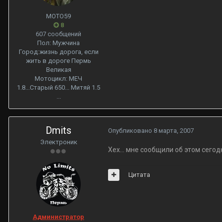
МОТО59
8
607 сообщений
Пол:
Мужчина
Город:
жизнь дорога, если
жить в дороге Пермь
Великая
Мотоцикл:
МЕЧ
1.8...Старый 650... Митяй 1.5
...
Dmits
Опубликовано
8 марта, 2007
Электроник
Хех... мне сообщили об этом сегод
Цитата
Администратор