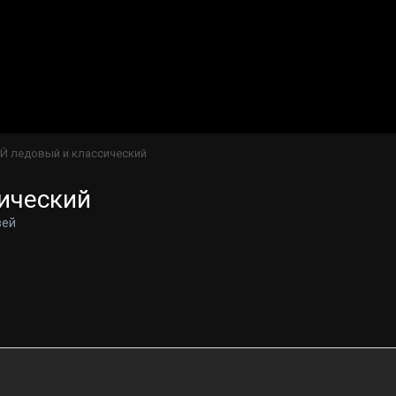
 ледовый и классический
ический
вей