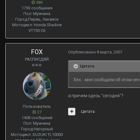
380
1793 сообщения
Пол:
Мужчина
Город:
Пермь, Закамск
Мотоцикл:
Honda Shadow
VT750 С6
FOX
Опубликовано
8 марта, 2007
РАСПИСДЯЙ
Цитата
Хех... мне сообщили об этом сег
а причем сдесь "сегодня"?
Пользователь
Цитата
27
1408 сообщений
Пол:
Мужчина
Город:
Нагорный
Мотоцикл:
SUZUKI TL1000S