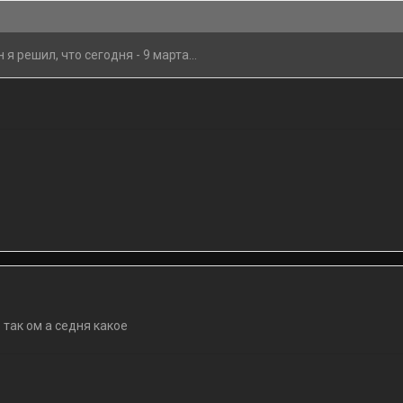
 я решил, что сегодня - 9 марта...
 так ом а седня какое