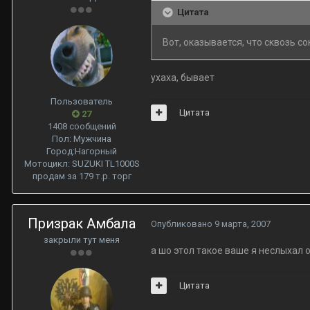
Цитата
Вот, оказывается, что сквозь сон
ухаха, бывает
Пользователь
Цитата
27
1408 сообщений
Пол:
Мужчина
Город:
Нагорный
Мотоцикл:
SUZUKI TL1000S
продам за 179 т.р. торг
Призрак Амбала
Опубликовано
9 марта, 2007
закрыли тут меня
а шо этол такое ваше я неслыхал о
Цитата