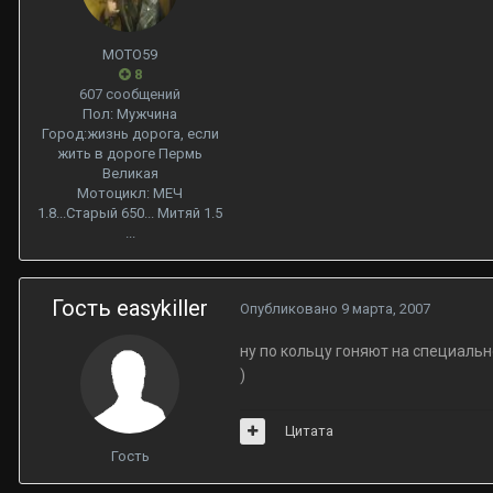
МОТО59
8
607 сообщений
Пол:
Мужчина
Город:
жизнь дорога, если
жить в дороге Пермь
Великая
Мотоцикл:
МЕЧ
1.8...Старый 650... Митяй 1.5
...
Гость easykiller
Опубликовано
9 марта, 2007
ну по кольцу гоняют на специально
)
Цитата
Гость