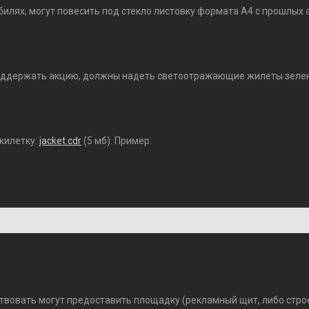
обилях, могут повесить под стекло листовку формата А4 с прошлы
оддержать акцию, должны надеть светоотражающие жилеты зеленог
жилетку:
jacket.cdr
(5 мб). Пример:
твовать могут предоставить площадку (рекламный щит, либо стро