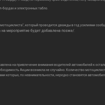
-бордах и электронных табло.
ь мотоциклиста", который проводится дважды в год усилиями соо
 на мероприятие будет добавлена позже/.
правлена на привлечение внимания водителей автомобилей к ост
обходимость Акции возникла не случайно. Количество мотоциклис
ами которых, по невнимательности, нередко становятся автомобил