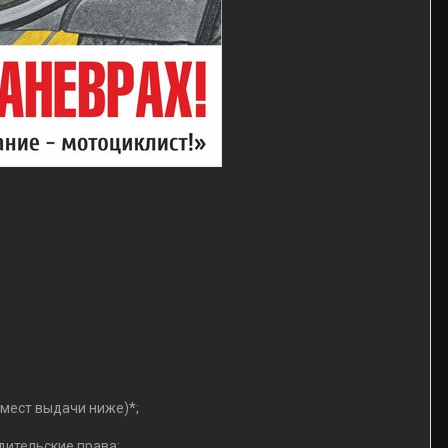
к мест выдачи ниже)
*
;
ительские права;