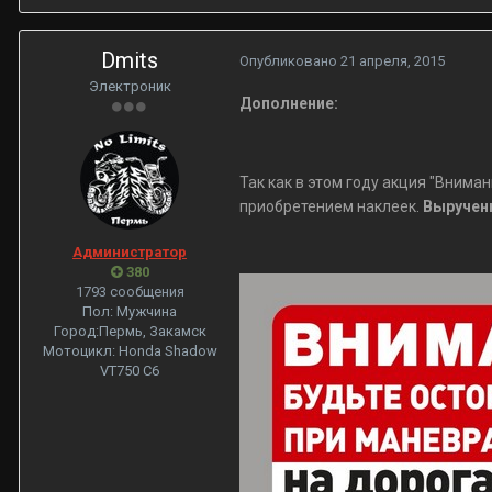
Dmits
Опубликовано
21 апреля, 2015
Электроник
Дополнение:
Так как в этом году акция "Вним
приобретением наклеек.
Вырученн
Администратор
380
1793 сообщения
Пол:
Мужчина
Город:
Пермь, Закамск
Мотоцикл:
Honda Shadow
VT750 С6