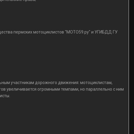
бщества пермских мотоциклистов "МОТО59.ру" и УГИБДД ГУ
альным участникам дорожного движения: мотоциклистам,
тов увеличивается огромными темпами, но параллельно с ним
исты.