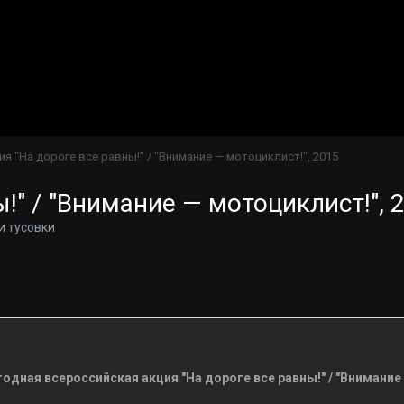
ия "На дороге все равны!" / "Внимание — мотоциклист!", 2015
!" / "Внимание — мотоциклист!", 
и тусовки
егодная всероссийская акция "На дороге все равны!" / "Внимани