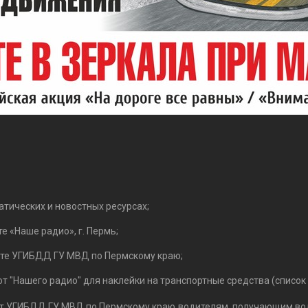
тических и новостных ресурсах;
 «Наше радио», г. Пермь;
те УГИБДД ГУ МВД по Пермскому краю;
от "Нашего радио" для наклейки на транспортные средства (списо
 от УГИБДД ГУ МВД по Пермскому краю
водителям, получающим вод