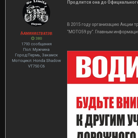
Продлится она до Официального 
В 2015 году организацию Акции 
"МОТО59.ру". Главным информаци
Администратор
380
1793 сообщения
Пол:
Мужчина
Город:
Пермь, Закамск
Мотоцикл:
Honda Shadow
VT750 С6