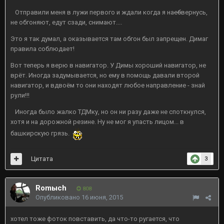
Отправили меня в лужи первого и ждали когда я на
еб
вернусь,
не обгоняют, едут сзади, снимают....
Это я так думал, а оказывается там обгон был запрещен. Димаг
правила соблюдает!
Вот теперь я верю в навигатор. У Димы хороший навигатор, не
врёт. Иногда задумывается, но ему в помощь давали второй
навигатор, и вдвоём то они находят любое направление - знай
рули!!!
Иногда было жалко ТДМку, но он ни разу даже не споткнулся,
хотя и на дорожной резине. Ну не мог я упасть лицом... в
башкирскую грязь.
Цитата
3
Romыch
808
Опубликовано
16 июня, 2015
хотел тоже фоток повставить, да что-то ругается, что