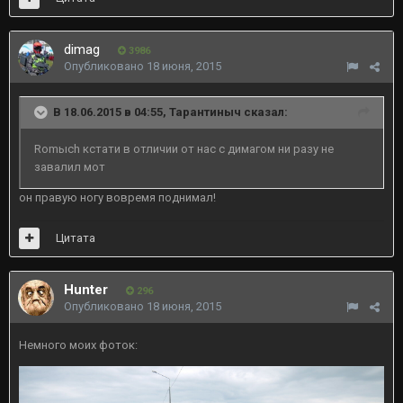
dimag
3986
Опубликовано
18 июня, 2015
В 18.06.2015 в 04:55, Тарантиныч сказал:
Romыch кстати в отличии от нас с димагом ни разу не
завалил мот
он правую ногу вовремя поднимал!
Цитата
Hunter
296
Опубликовано
18 июня, 2015
Немного моих фоток: