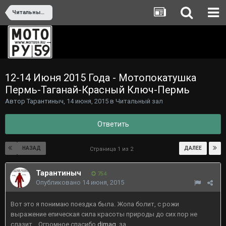
Читальный зал
12-14 Июня 2015 Года - Мотопокатушка
Пермь-Таганай-Красный Ключ-Пермь
Автор
Тарантиныч
,
14 июня, 2015
в
Читальный зал
Ответить
НАЗАД
ДАЛЕЕ
Страница 1 из 2
Тарантиныч
754
Опубликовано
14 июня, 2015
Вот это я понимаю поездка была. Жопа болит, с рожи
выражение епическая сила красоты природы до сих пор не
слазит... Огромное спасибо
dimag
, за