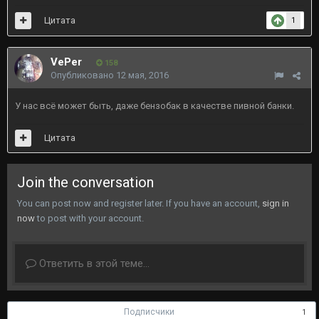
Цитата
1
VePer
158
Опубликовано
12 мая, 2016
У нас всё может быть, даже бензобак в качестве пивной банки.
Цитата
Join the conversation
You can post now and register later. If you have an account,
sign in
now
to post with your account.
Ответить в этой теме...
Подписчики
1