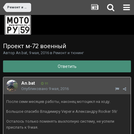
Ремонт и тюнинг
Проект м-72 военный
Автор
An.bat
,
9 мая, 2016
в
Ремонт и тюнинг
Ответить
An.bat
91
Опубликовано
9 мая, 2016
После семи месяцев работы, наконец мотоцикл на ходу.
Большое спасибо Владимиру Veper и Александру Rocker 59/
Осталось только поменять выхлопную систему, не успели
прислать к 9 мая.