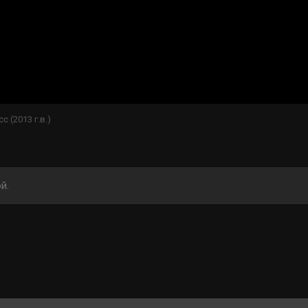
cc (2013 г.в.)
й.