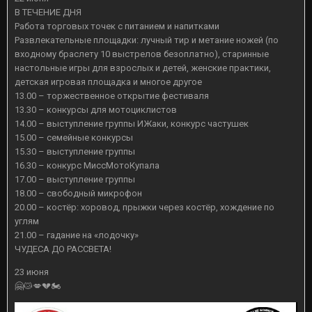
В ТЕЧЕНИЕ ДНЯ
Работа торговых точек с питанием и напитками
Развлекательные площадки: лучный тир и метание ножей (по
входному браслету 10 выстрелов безоплатно), старинные
настольные игры для взрослых и детей, женские практики,
детская игровая площадка и многое другое
13.00 – торжественное открытие фестиваля
13.30 – конкурсы для мотоциклистов
14.00 – выступление группы ИЖаки, конкурс частушек
15.00 – семейные конкурсы
15.30 – выступление группы
16.30 – конкурс МиссМотоКупала
17.00 – выступление группы
18.00 – свободный микрофон
20.00 – костёр: хоровод, прыжки через костёр, хождение по
углям
21.00 – гадание на «лодочку»
ЧУДЕСА ДО РАССВЕТА!
23 июня
🤗
😿
💋
💔
🏍