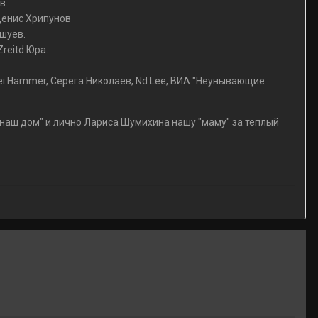
в.
Денис Хрипунов
шуев.
reitd Юра.
ei Hammer, Серега Николаев, Nd Lee, ВИА "Неунывающие
 "наш дом" и лично Лариса Шумихина нашу "маму" за теплый