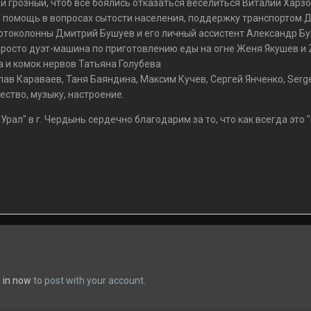
 грозный, чтоб все боялись отказаться веселиться Виталий Харзо
 помощь в вопросах сытости населения, поддержку транспортом 
отоколонны Дмитрий Бушуев и его личный ассистент Александр Бу
осто дуэт-машина по приготовлению еды на огне Женя Якушев и Z
 и комок нервов Татьяна Голубева
ав Караваев, Таня Баяндина, Максим Кучев, Сергей Янченко, Serg
ество, музыку, настроение.
рал" в г. Чердынь сердечно благодарим за то, что как всегда это
n in now
to post with your account.