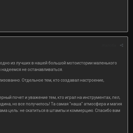
Жалоба
 одно из лучших в нашей большой мотоистории маленького
 и надеемся не останавливаться.
лизованно. Отдельное тем, кто создавал настроение,
ный почет и уважение тем, кто играл на инструментах, пел,
яндина, но все получилось! Та самая "наша" атмосфера и магия
сама цель: не скатиться в штампы и коммерцию. Спасибо вам