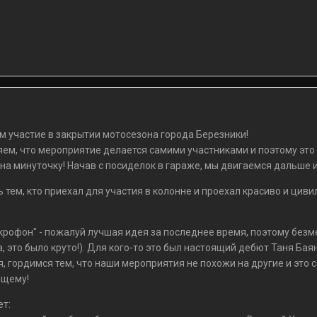
 участие в закрытии мотосезона города Березники!
ем, что мероприятие делается самими участниками и поэтому это
, на минуточку! Начав с посиделок в гараже, мы двигаемся дальше
тем, кто приехал для участия в колонне и проехал красиво и циви
рофон" - пожалуй лучшая идея за последнее время, поэтому безмер
а, это было круто!). Для кого-то это был настоящий дебют Таня Ба
, гордимся тем, что наши мероприятия не похожи на другие и это 
ящему!
ет: