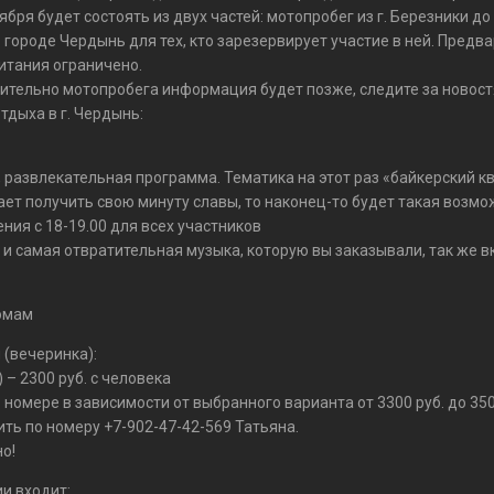
бря будет состоять из двух частей: мотопробег из г. Березники д
 городе Чердынь для тех, кто зарезервирует участие в ней. Предва
итания ограничено.
ительно мотопробега информация будет позже, следите за новост
тдыха в г. Чердынь:
 развлекательная программа. Тематика на этот раз «байкерский ква
т получить свою минуту славы, то наконец-то будет такая возмож
ния с 18-19.00 для всех участников
 и самая отвратительная музыка, которую вы заказывали, так же 
домам
 (вечеринка):
 – 2300 руб. с человека
омере в зависимости от выбранного варианта от 3300 руб. до 3500
ть по номеру +7-902-47-42-569 Татьяна.
о!
и входит: