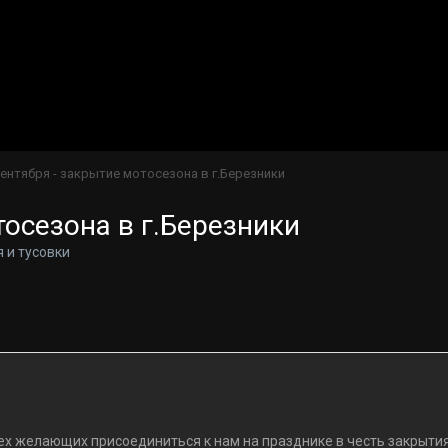
сентября - закрытие мотосезона в г.Березники
тосезона в г.Березники
 и тусовки
ех желающих присоединиться к нам на празднике в честь закрытия