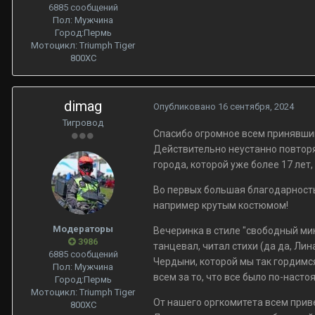
6885 сообщений
Пол:
Мужчина
Город:
Пермь
Мотоцикл:
Triumph Tiger
800XC
dimag
Опубликовано
16 сентября, 2024
Тигровод
Спасибо огромное всем принявшим
Действительно неустанно повторя
города, которой уже более 17 лет
Во первых большая благодарность 
например крутым костюмом!
Модераторы
Вечеринка в стиле "свободный мик
3986
танцевал, читал стихи (да да, Лин
6885 сообщений
Чердыни, которой мы так гордимся
Пол:
Мужчина
всем за то, что все было по-насто
Город:
Пермь
Мотоцикл:
Triumph Tiger
От нашего оргкомитета всем прив
800XC