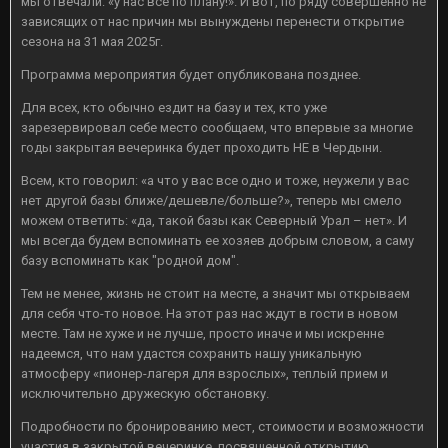
мы отвечали: «у нас все по плану!». И вот, по ряду совершенно не
зависящих от нас причин мы вынуждены перенести открытие
сезона на 31 мая 2025г.
Программа мероприятия будет опубликована позднее.
Для всех, кто обычно ездит на базу и тех, кто уже
зарезервировал себе место сообщаем, что впервые за многие
годы закрытая вечеринка будет проходить НЕ в Чердыни.
Всем, кто говорил: «а что у вас все одно и тоже, неужели у вас
нет другой базы ближе/дешевле/больше?», теперь мы смело
можем ответить: «да, такой базы как Северный Урал – нет». И
мы всегда будем вспоминать ее хозяев добрым словом, а саму
базу вспоминать как "родной дом".
Тем не менее, жизнь не стоит на месте, а значит мы открываем
для себя что-то новое. На этот раз нас ждут в гости в новом
месте. Там не хуже и не лучше, просто иначе и мы искренне
надеемся, что нам удастся сохранить нашу уникальную
атмосферу «пионер-лагеря для взрослых», теплый прием и
исключительно дружескую обстановку.
Подробности по бронированию мест, стоимости и возможности
участия в закрытой вечеринке, посвященной открытию