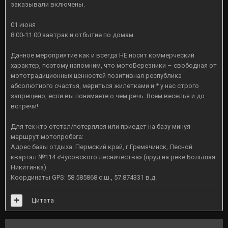
заказывали включены.
01 июня
8.00-11.00 завтрак и отбытие по домам.
Данное мероприятие как и всегда НЕ носит коммерческий
характер, поэтому напомним, что мотоБерезники – свободная от
мототрадиционных ценностей позитивная республика
абсолютного счастья, мериться жилетками и * у нас строго
запрещено, если вы понимаете о чем речь. Всем веселья и до
встречи!
Для тех кто отстал/потерялся или приедет на базу минуя
маршрут мотопробега:
Адрес базы отдыха: Пермский край, г.Гремячинск, Лесной
квартал №114 «Чусовского лесничества» (пруд на реке Большая
Никитинка)
Координаты GPS: 58.585868 с.ш., 57.874331 в.д.
Цитата