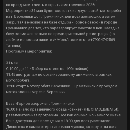
на празднике в честь открытия мотосезона 2025г.
Мероприятие 31 мая будет состоять из двух частей: мотопробег
из г. Березники до г. Гремячинск для всех желающих, а затем
закрытая вечеринка на базе отдыха «Горное озеро» в городе
Гремячинск для тех, кто зарезервирует участие в ней. Заезд на
базу возможен только по предварительной регистрации (по
любым вопросам пишите vk/viber/звоните мне +79024742569
Татьяна).
Программа мероприятия:
31 мая
С 10:00 до 11.45 сбор на стеле (пл. Юбилейная)
11:45 инструктаж по организованному движению в рамках
мотопробега.
12:00 старт мотопробега Березники – Гремячинск с проездом
мотоколонны через г. Березники.
База «Горное озеро» в г. Гремячинске:
16.00 Начало праздничного обеда «банкет» (НЕ ОПАЗДЫВАТЬ!),
развлекательная программа. Все как обычно, но немного иначе!
Баня доступна для посещения с 18.00 для всех участников.
Дискотека и самая отвратительная музыка, которую вы же и