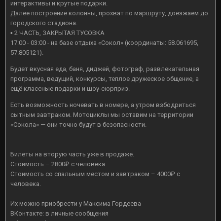
интерактивы и крутые подарки.
Далее построение колонны, прохват по маршруту, доезжаем до
городского стадиона.
▪ 2 ЧАСТЬ, ЗАКРЫТАЯ ТУСОВКА
17:00 - 03:00 - на базе отдыха «Сокол» (координаты: 58.061695,
57.805121).
Будет вкусная еда, баня, диджей, фотограф, развлекательная
программа, ведущий, конкурсы, теплое дружеское общение, а
ещё классные подарки и шоу-сюрприз.
Есть возможность ночевать в номере, а утром взбодриться
сытным завтраком. Мотоциклы мы оставим на территории
«Сокола» — они точно будут в безопасности.
⠀
⠀
Билеты на вторую часть уже в продаже.
Стоимость – 2800₽ с человека.
Стоимость со спальным местом и завтраком – 4000₽ с
человека.
⠀
Их можно приобрести у Максима Гордеева
ВКонтакте: в личные сообщения