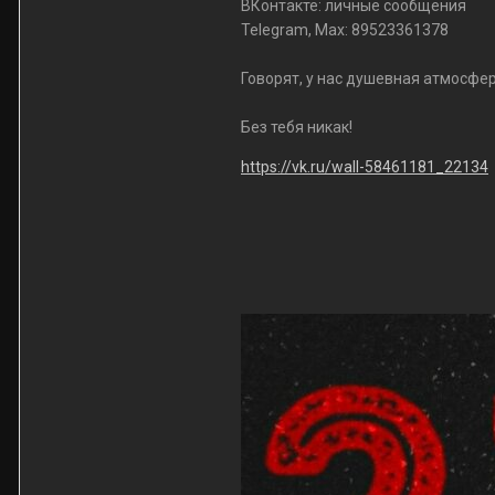
ВКонтакте: личные сообщения
Telegram, Max: 89523361378
⠀
Говорят, у нас душевная атмосфер
⠀
Без тебя никак!
https://vk.ru/wall-58461181_22134