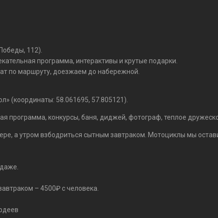
Победы, 112).
екательная программа, интерактивы и крутые подарки.
ат по маршруту, доезжаем до набережной.
кол» (координаты: 58.061695, 57.805121).
ая программа, конкурсы, баня, диджей, фотограф, теплое дружеск
ере, а утром взбодриться сытным завтраком. Мотоциклы мы остави
одаже.
завтраком – 4500₽ с человека.
ордеев