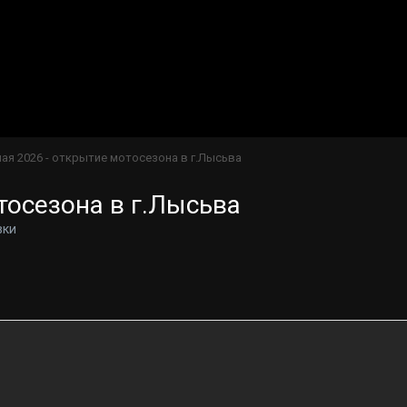
мая 2026 - открытие мотосезона в г.Лысьва
тосезона в г.Лысьва
вки