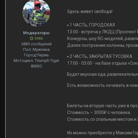
⠀
Здесь живет свобода!
⠀
▪ 1 ЧАСТЬ, ГОРОДСКАЯ
13:00 - встреча у ЛКДЦ (Проспект 
Модераторы
3986
Конкурсы, шоу RC-моделей, развл
6885 сообщений
Далее построение колонны, прохв
Пол:
Мужчина
Город:
Пермь
▪ 2 ЧАСТЬ, ЗАКРЫТАЯ ТУСОВКА
Мотоцикл:
Triumph Tiger
17:00 - 03:00 - на базе отдыха «Со
800XC
Будет вкусная еда, развлекательн
Есть возможность ночевать в ном
⠀
⠀
Билеты на вторую часть уже в пр
Стоимость – 3000₽ с человека.
Стоимость со спальным местом и 
⠀
Их можно приобрести у Максим Г