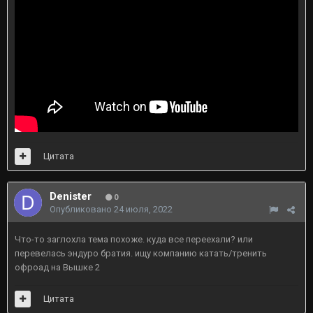
Цитата
Denister
0
Опубликовано
24 июля, 2022
Что-то заглохла тема похоже. куда все переехали? или
перевелась эндуро братия. ищу компанию катать/тренить
офроад на Вышке 2
Цитата