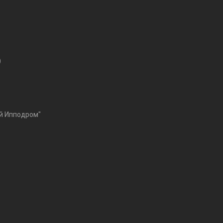
)
ий Ипподром"