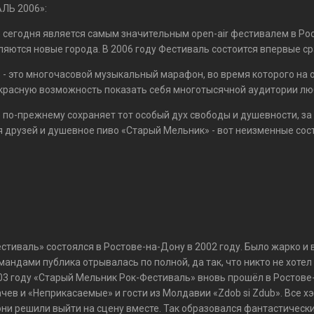
ЛЬ 2006»:
сегодня является самым значительным open-air фестивалем в Росс
яются новые города. В 2006 году Фестиваль состоится впервые сра
- это многочасовой музыкальный марафон, во время которого на
расную возможность показать себя многотысячной аудитории люб
о-прежнему сохраняет тот особый дух свободы и душевности, за к
я друзей и душевное пиво «Старый Мельник» - вот неизменные со
тиваль» состоялся в Ростове-на-Дону в 2002 году. Было жарко и 
андами публика отрывалась по полной, да так, что никто не хоте
003 году «Старый Мельник Рок-Фестиваль» вновь прошёл в Ростове
качев и «Неприкасаемые» и гости из Молдавии «Zdob si Zdub». Все
 они решили выйти на сцену вместе. Так образовался фантастический