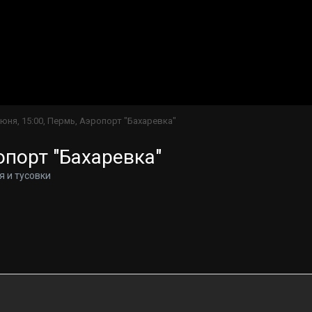
июня, 15:00, Пермь, Аэропорт "Бахаревка"
опорт "Бахаревка"
я и тусовки