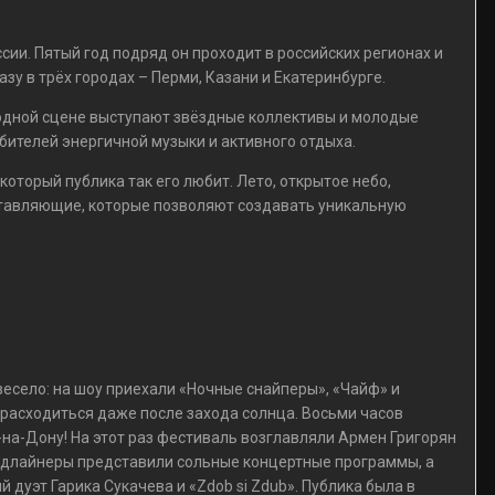
ии. Пятый год подряд он проходит в российских регионах и
зу в трёх городах – Перми, Казани и Екатеринбурге.
 одной сцене выступают звёздные коллективы и молодые
ителей энергичной музыки и активного отдыха.
оторый публика так его любит. Лето, открытое небо,
ставляющие, которые позволяют создавать уникальную
весело: на шоу приехали «Ночные снайперы», «Чайф» и
л расходиться даже после захода солнца. Восьми часов
-на-Дону! На этот раз фестиваль возглавляли Армен Григорян
 хэдлайнеры представили сольные концертные программы, а
 дуэт Гарика Сукачева и «Zdob si Zdub». Публика была в