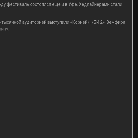
оду фестиваль состоялся ещё и в Уфе. Хедлайнерами стали
0-тысячной аудиторией выступили «Корней», «БИ 2», Земфира
лин».