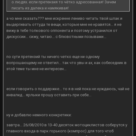
о людях. если претензия то чётко адресованная! Зачем
писать из далека и намякивая!
а чо мне сказать??? мне искренне лениво читать твой шлак и
выдергивать оттуда те вещи, которые мне не нравятся... я не
вижу в тебе толкового оппонента и поэтому устранился от
дискуссии... сижу, читаю... с блювотными позывами...
по сути претензий ты ничего четко еще ни одному
вопрошающему не ответил... так что увы и ах, как собеседник в
этой теме ты мне не интересен...
если говорить о поддержке... то я в ней пока не нуждаюсь, чай не
инвалид... ярлыки прошу оставить при себе...
ну и добавлю немного конкретики:
завтра... 26/08/2010 в 13-40 десяток мотоциклистов соберутся у
главного входа в парк горького (компрос) для того чтоб