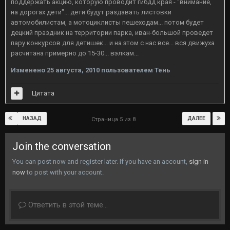
поддержать акцию, которую проводит гибдд края - "внимание,
на дорогах дети"... дети будут раздавать листовки
автомобилистам, а мотоциклисты пешеходам... потом будет
децкий праздник на территории парка, иван-большой проведет
пару конкурсов для детишек... и на этом с нас все... вся движуха
расчитана примерно до 15-30... вэлкам...
Изменено
25 августа, 2010
пользователем Тень
Цитата
НАЗАД
ДАЛЕЕ
Страница 5 из 8
Join the conversation
You can post now and register later. If you have an account,
sign in
now
to post with your account.
Ответить в этой теме...