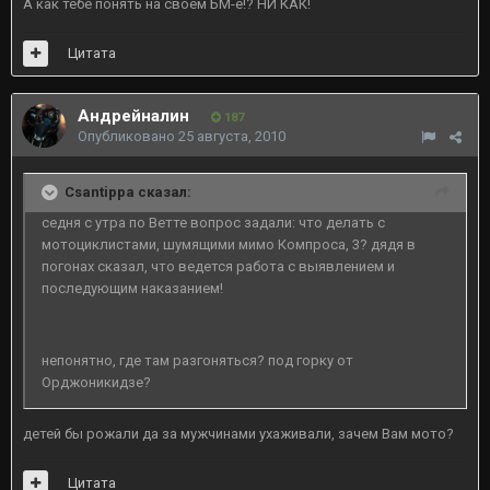
А как тебе понять на своём БМ-е!? НИ КАК!
Цитата
Андрейналин
187
Опубликовано
25 августа, 2010
Csantippa сказал:
седня с утра по Ветте вопрос задали: что делать с
мотоциклистами, шумящими мимо Компроса, 3? дядя в
погонах сказал, что ведется работа с выявлением и
последующим наказанием!
непонятно, где там разгоняться? под горку от
Орджоникидзе?
детей бы рожали да за мужчинами ухаживали, зачем Вам мото?
Цитата