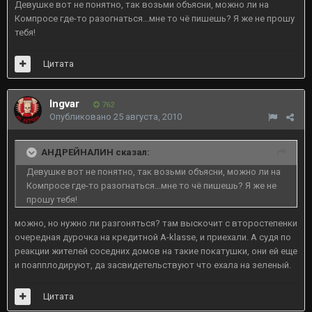
Девушке вот не понятно, так возьми объясни, можно ли на
Компросе где-то разогнаться...мне то чё пишешь? Я же не прошу
тебя!
Цитата
Ingvar
762
Опубликовано
25 августа, 2010
АНДРЕЙНАЛИН сказал:
Девушке вот не понятно, так возьми объясни, можно ли на
Компросе где-то разогнаться...мне то чё пишешь? Я же не
прошу тебя!
можно, но нужно ли разгоняться? там выскочит с второстепенки
очередная дурочка на кредитной A-klasse, и приехали. А судя по
реакции жителей соседних домов на такие покатушки, они ей еще
и поапплодируют, да засвидетельствуют что ехала на зеленый.
Цитата