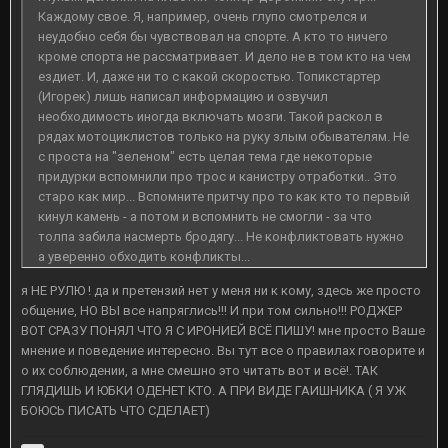
Каждому свое. Я, например, очень глупо смотрелся и
неудобно себя бы чувствовал на спорте. А кто то ничего
кроме спорта не рассматривает. И дело не в том кто на чем
ездиет. И, даже ни то с какой скоростью. Топикстартер
(Игорек) лишь написал информацию и озвучил
необходимость иногда включать мозги. Такой раскол в
рядах мотоциклистов только на руку злым обывателям. Не
с проста на "зеленом" есть целая тема где некоторые
придурки вспомнили про трос и канистру отработки.. Это
старо как мир... Вспомните притчу про то как кто то первый
кинул камень - а потом и вспомнить не смогли - за что
толпа забила насмерть бродягу... Не конфликтовать нужно
а уверенно обходить конфликты...
я НЕ РУЛЮ ! да и претензий нет у меня ни к кому, здесь же просто
общение, НО ВЫ все напряглись!!! И при том сильно!!! РОДЖЕР
ВОТ СРАЗУ ПОНЯЛ ЧТО Я С ИРОНИЕЙ ВСЁ ПИШУ! мне просто Ваше
мнение и поведение интересно. Вы тут все о правилах говорите и
о их соблюдении, а мне смешно это читать вот и всё!. ТАК
ГЛЯДИШЬ И ЮБКИ ОДЕНЕТ КТО. А ПРИ ВИДЕ ГАИШНИКА ( Я УЖ
БОЮСЬ ПИСАТЬ ЧТО СДЕЛАЕТ)