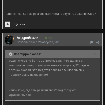
непонятно, где там разгоняться? под горку от Орджоникидзе?
Цитата
Андрейналин
187
Опубликовано
25 августа, 2010
Csantippa сказал:
седня с утра по Ветте вопрос задали: что делать с
мотоциклистами, шумящими мимо Компроса, 3? дядя в
погонах сказал, что ведется работа с выявлением и
последующим наказанием!
непонятно, где там разгоняться? под горку от
Орджоникидзе?