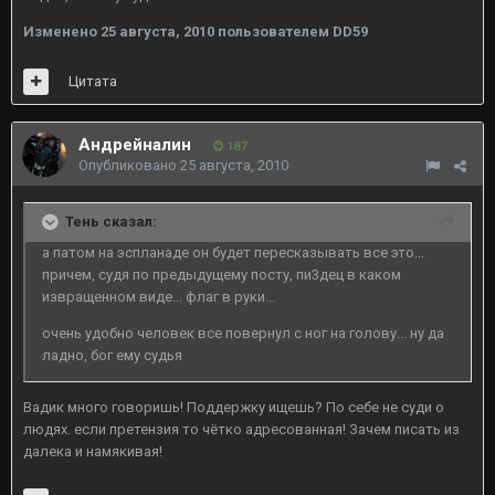
Изменено
25 августа, 2010
пользователем DD59
Цитата
Андрейналин
187
Опубликовано
25 августа, 2010
Тень сказал:
а патом на эспланаде он будет пересказывать все это...
причем, судя по предыдущему посту, пи3дец в каком
извращенном виде... флаг в руки...
очень удобно человек все повернул с ног на голову... ну да
ладно, бог ему судья
Вадик много говоришь! Поддержку ищешь? По себе не суди о
людях. если претензия то чётко адресованная! Зачем писать из
далека и намякивая!