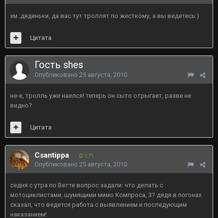
хм..дяденьки, да вас тут троллят по жесткому, а вы ведетесь:)
Цитата
Гость shes
Опубликовано
25 августа, 2010
не-е, тролль уже наелся! теперь он сыто отрыгает, разве не
видно?
Цитата
Csantippa
571
Опубликовано
25 августа, 2010
седня с утра по Ветте вопрос задали: что делать с
мотоциклистами, шумящими мимо Компроса, 3? дядя в погонах
сказал, что ведется работа с выявлением и последующим
наказанием!