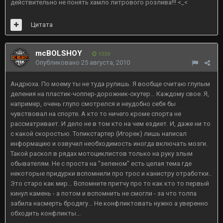
действительно не понять хамло литрового розлива!!! <_<
Цитата
mcBOLSHOY
1330
Опубликовано
25 августа, 2010
Андрюха. По моему ты не туда рулишь. Я вообще считаю глупым
деления на пластик-чоппер-дорожник-скутер... Каждому свое. Я,
например, очень глупо смотрелся и неудобно себя бы
чувствовал на спорте. А кто то ничего кроме спорта не
рассматривает. И дело не в том кто на чем ездиет. И, даже ни то
с какой скоростью. Топикстартер (Игорек) лишь написал
информацию и озвучил необходимость иногда включать мозги.
Такой раскол в рядах мотоциклистов только на руку злым
обывателям. Не с проста на "зеленом" есть целая тема где
некоторые придурки вспомнили про трос и канистру отработки..
Это старо как мир... Вспомните притчу про то как кто то первый
кинул камень - а потом и вспомнить не смогли - за что толпа
забила насмерть бродягу... Не конфликтовать нужно а уверенно
обходить конфликты...