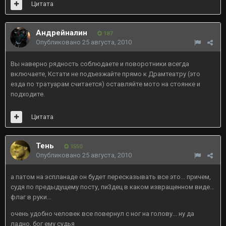
Цитата
Андрейналин
187
Опубликовано
25 августа, 2010
Вы наверно рядность соблюдаете и поворотники всегда
включаете, Кстати не подъезжайте прямо к Драмтеатру (это
езда по тратуарам считается) оставляйте мото на стоянке и
подходите.
Цитата
Тень
1550
Опубликовано
25 августа, 2010
а патом на эспланаде он будет пересказывать все это... причем,
судя по предыдущему посту, пи3дец в каком извращенном виде...
флаг в руки...
очень удобно человек все повернул с ног на голову... ну да
ладно, бог ему судья