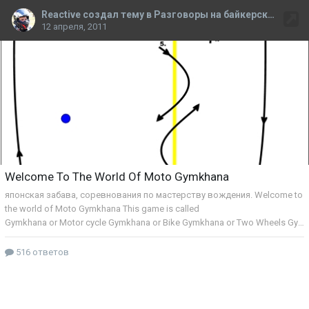
Reactive создал тему в Разговоры на байкерские темы
12 апреля, 2011
Welcome To The World Of Moto Gymkhana
японская забава, соревнования по мастерству
вождения. Welcome to
the world of Moto Gymkhana This game is called
Gymkhana or Motor cycle Gymkhana or Bike Gymkhana or Two Wheels Gymkhana. (motor cycle slalom) часть1 http://www.youtube.com/watch?v=KFEh59GVMnQ часть2 http://www.youtube.com/watch?v=lamyXirxQqo часть3 http://www.youtube.com/watch?v=sal4fZxfeX8 по остальному Жужль в помощь. а вот ещё стоящая вещь оттуда, не добавил в прошлый раз http://www.youtube.com/watch?v=9twUAi1Q4o0...feature=re
516 ответов