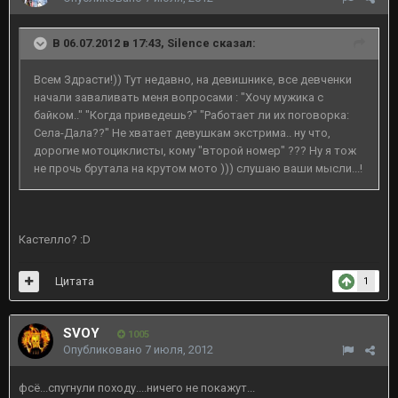
В 06.07.2012 в 17:43, Silence сказал:
Всем Здрасти!)) Тут недавно, на девишнике, все девченки
начали заваливать меня вопросами : "Хочу мужика с
байком.." "Когда приведешь?" "Работает ли их поговорка:
Села-Дала??" Не хватает девушкам экстрима.. ну что,
дорогие мотоциклисты, кому "второй номер" ??? Ну я тож
не прочь брутала на крутом мото ))) слушаю ваши мысли...!
Кастелло? :D
Цитата
1
SVOY
1005
Опубликовано
7 июля, 2012
фсё...спугнули походу....ничего не покажут...