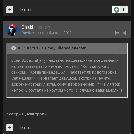
Цитата
1
Chaki
1947
Опубликовано
6 июля, 2012
В 06.07.2012 в 17:43, Silence сказал:
Всем Здрасти!)) Тут недавно, на девишнике, все девченки
начали заваливать меня вопросами : "Хочу мужика с
байком.." "Когда приведешь?" "Работает ли их поговорка:
Села-Дала??" Не хватает девушкам экстрима.. ну что,
дорогие мотоциклисты, кому "второй номер" ??? Ну я тож
не прочь брутала на крутом мото ))) слушаю ваши мысли...!
Афтор - аццкий троль!
Цитата