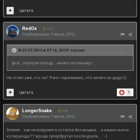
Цитата
RedOx
610
Опубликовано
7 июля, 2012
В 07.07.2012 в 07:14, SVOY сказал:
фсё...спугнули походу....ничего не покажут...
Не стоит уже, что ли? Я вот переживаю, что ничего не дадут))
Цитата
1
LongerSnake
928
Опубликовано
7 июля, 2012
бляяяя .. как не вовремя я остался без моцика.... а ижаки нынче
котируюццо?? вроде супербрутал после урала..... :-)