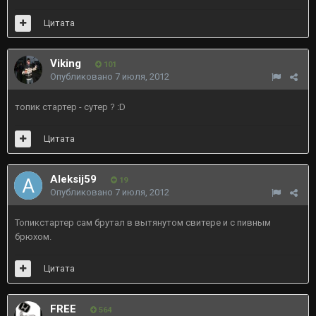
Цитата
Viking
101
Опубликовано
7 июля, 2012
топик стартер - сутер ? :D
Цитата
Aleksij59
19
Опубликовано
7 июля, 2012
Топикстартер сам брутал в вытянутом свитере и с пивным
брюхом.
Цитата
FREE
564