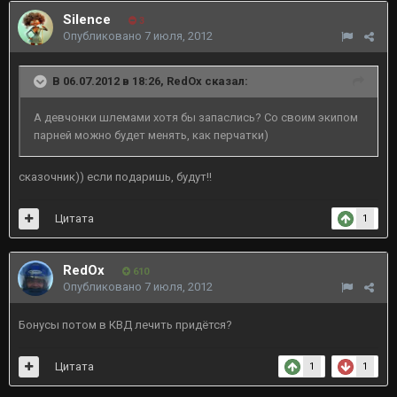
Silence
3
Опубликовано
7 июля, 2012
В 06.07.2012 в 18:26, RedOx сказал:
А девчонки шлемами хотя бы запаслись? Со своим экипом
парней можно будет менять, как перчатки)
сказочник)) если подаришь, будут!!
Цитата
1
RedOx
610
Опубликовано
7 июля, 2012
Бонусы потом в КВД лечить придётся?
Цитата
1
1