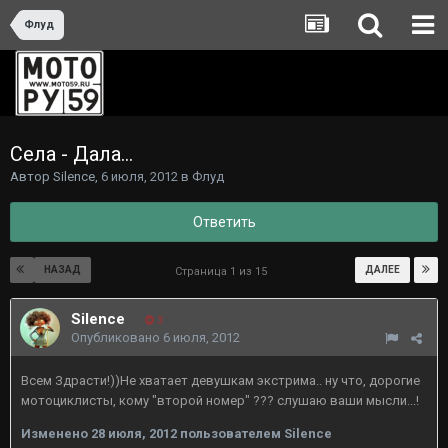
Флуд
Села - Дала...
Автор
Silence
,
6 июля, 2012
в
Флуд
Ответить
НАЗАД
ДАЛЕЕ
Страница 1 из 15
Silence
3
Опубликовано
6 июля, 2012
Всем Здрасти!))Не хватает девушкам экстрима.. ну что, дорогие
мотоциклисты, кому "второй номер" ??? слушаю ваши мысли...!
Изменено
28 июля, 2012
пользователем Silence