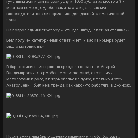
гуманным ценником на свои услуги. 1050 рублей за место в 3-х
местном номере, с удобствами на этаже, это как мы
впоследствии поняли нормально, для данной климатической
зоны.
На вопрос администратору: «Есть где-нибудь платная стоянка?»
Был получен категоричный ответ: «Нет. У вас из номера будет
видно мотоциклы.»
В бар гостиницы мы пришли празднично одетые: Андрей
Владимирович в термобелье bmw motorrad, с грязными
мотоботами в руке, я в термобелье из луиса, и только Артём
Анатольевич, был не в тренде, как какой-то работяга, в джинсах.
После ужина нам было сделано замечание, чтобы больше…