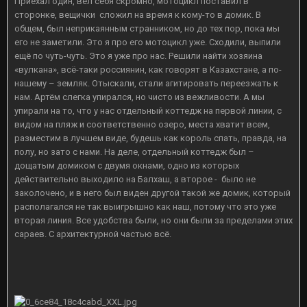
Приехал один, вёл себя скромно, мотоцикл поставил в
сторонке, вещички сложил на время к кому-то в домик. В
общем, был неприкаянным странником, но до тех пор, пока мы
его не заметили. Это я про его мотоцикл уже. Сходили, выпили
ещё по чуть-чуть. Это я уже про нас. Решили найти хозяина
«вулкана», всё-таки россиянин, как говорят в Казахстане, а по-
нашему – земляк. Отыскали, стали агитировать переезжать к
нам. Артём слегка упирался, но чисто из вежливости. А мы
упирали на то, что у нас отдельный коттедж на первой линии, с
видом на пляж и соответственно озеро, места хватит всем,
разместим в лучшем виде, будешь как король спать, правда, на
полу, но зато с нами. На деле, отдельный коттедж был –
дощатым домиком с двумя окнами, одно из которых
действительно выходило на Балхаш, а второе - было не
заколочено, и в него был виден другой такой же домик, который
располагался не так выигрышно как наш, потому что это уже
вторая линия. Все удобства были, но они были за пределами этих
сараев. С архитектурной частью всё.