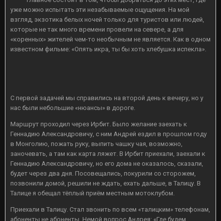
уже можно испытать эти незабываемые ощущения. На мой
взгляд, экзотика белых ночей только для туристов или людей,
которые не так много времени провели на севере, а для
«коренных» жителей чем-то необычным не является. Как в одном
известном фильме: «Опять икра, ты бы хоть хлебушка испекла».
С первой задачей мы справились на второй день к вечеру, но у
нас были небольшие «нюансы» в дороге.
Маршрут проходил через Ирбит. Было желание заехать к
Геннадию Александровичу, с ним Андрей ездил в прошлом году
в Монголию, пожать руку, выпить чашку чая, возможно,
заночевать, а там как карта ляжет. В Ирбит приехали, заехали к
Геннадию Александровичу, но его дома не оказалось, сказали,
будет через два дня. Посовещались, покурили со сторожем,
позвонили домой, решили не ждать, ехать дальше, в Талицу. В
Талице я обещал тёплый приём местным мотоклубом.
Приехали в Талицу. Стал звонить по всем «талицким» телефонам,
абоненты не абоненты. Немой вопрос Андрея: «Где будем