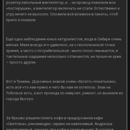
розетку напольный вентилятор, и … на провод повесили все
«постирушки», а вентилятор включать не стали. Естественно к
утру ничего не высохло. Сложили всё влажное в пакеты, чтоб
прело и поехали.
Ещё одно наблюдение юных натуралистов, вода в Сибири очень
мягкая. Меня всегда это удивляло, не с геологической точки
зрения, а чисто с потребительской - мыло плохо смывается, и
тактильные ощущения несколько отличаются, не лучше не хуже
– просто другие.
Вот и Тюмень. Дорожных знаков очень «богато» понатыкано,
есть всё что нам нужно и чего бы нам не хотелось. Знак на
Тобольск есть, а вот проезда по нему нет, ремонт, но выехали из
города быстро.
За Ярково решили попить кофе в придорожном кафе
«Светлана», рекомендую, сервис не навязчивый. Андрюша
зашёл первый, заказал два кофе и сразу вышел. Я остался