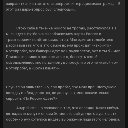
заправиться и ответить на вопросы интересующихся граждан. В
этот раз царь-вопрос был следующий…
Стою себе в тенёчке, никого не трогаю, расстегнулся. На
мне надета футболка с изображением карты России и
траекториями полётов самолётов. Мне один автолюбитель
рассказывает, что в это самое время проходит «какой-то»
мотопробег, все байкеры едут во Владивосток, вот и ты бы мог.
Пришлось немного просветить его, блеснуть своей
осведомлённостью по данному вопросу, что это не «какой-то»
мотопробег, а «Волна памяти».
Слушал он внимательно, про пробег, про мою прошлогоднюю
поездку во Владивосток, не дослушав, многозначительно
спросил: «По России едете?»
Андрей сильно сожалел о том, что опоздал. Каких-нибудь
пятнадцать минут и он сам бы мог это всё увидеть и услышать,
особенно ему хотелось видеть выражение лица этого человека.