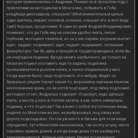
история приключилась с Андреем. Поехал он в прошлом году с
приятелями на мотоциклах в Монголию, побывать в Гоби,
кладбище динозавров, слышали? (Мой внимательный целый
один зритель, кивает головой, конечно, слышал это ж вот ведь
там!) Хорошо, продолжаю. В один из дней Андрей Владимирович
понимает, что до Гоби ему не совсем удобно ехать, песок
глубокий, мотоцикл тяжёлый, но он у нас парень упорный пыхтит-
едет, падает, поднимает, едет, падает, поднимает, сплошная
физкультура. Так бы день и прошёл в трудах праведных, если бы
не очередное падение. Вроде ничего необычного, да только на
песке мотоцикл поставить ещё та задача, подножка
проваливается в рыхлом песке, а лапки специальной у него
тогда ещё не было, надо подложить что-нибудь. Видит он
буквально рядом торчит какая-то, выражаясь научным языком,
неопознанная хрень, он её ногой подтащил, под лапку подложил,
мотоцикл стоит, Андрюша отдыхает. Отдохнул, надо дальше
ехать, а мысль у него в голове засела, а как опять навернусь,
подниму, а что подложу? Так и взял с собой эту полезную вещь,
неделю по Монголии возил, не выбрасывал, под лапку всю
дорогу подкладывал. Потом уж место в багаже для этой вещи
определил, тут и Монголия закончилась, так он эту штуку, чисто
случайно привёз домой, а когда вещи дома стал разбирать,
заинтересовался. Учёные они такие. Решил исследовать.