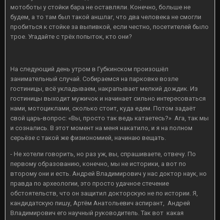
мотоботы у стойки бара не оставляли. Конечно, больше не
будем, а то там был такой аншлаг, что два человека не смогли
пробиться к стойке за выпивкой, если честно, посетителей было
трое. Угадайте с трёх попыток, кто они?
На следующий день утром в Губкинском произошёл
занимательный случай. Собираемся на парковке возле
гостиницы, всё укладываем, накрапывает мелкий дождик. Из
гостиницы выходит мужичок и начинает сильно интересоваться
нами, мотоциклами, сколько стоит, куда едем. Потом задаёт
свой царь-вопрос: «Вы, просто так ведь катаетесь?» Ага, так мы
и сознались. В этот момент на меня накатило, и я на полном
серьёзе с такой же физиономией, начинаю вещать.
- Не хотели говорить, но раз уж, вы, спрашиваете, отвечу. По
первому образованию, конечно, мы не историки, а вот по
второму они и есть. Андрей Владимирович у нас доктор наук, но
правда по археологии, это просто удачное стечение
обстоятельств, что он защитил докторскую не по истории. Я,
кандидатскую пишу, Артём Анатольевич аспирант, Андрей
Владимирович его научный руководитель. Так вот какая