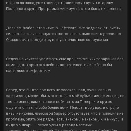
вот тогда наша, уже троица, отправилась в путь в сторону
Полярного круга. Программа минимум на этом была выполнена.
Для Вас, любознательные, в Нефтеюганске вода пахнет, очень
сильно. Нас начинающих экологов это сильно заинтересовало.
Оказалось в городе отсутствуют очистные сооружения.
Отдельно хочется упомянуть ещё про нескольких товарищей без
помощи, которых это небольшое путешествие не было бы
настолько комфортным.
Север, что бы кто про него не рассказывал, очень сильно
затягивает, может быть это только моё субъективное мнение, но
тем не менее, нам хотелось побывать за Полярным кругом,
ощутить опять на себе белые ночи. Плюсы: всё у нас, в стране,
визы не нужны, языковой барьер отсутствует, что в принципе не
проблема, опять же рядом, есть знакомые знакомых, а минусы в
виде мошкары – переводим в разряд местных
достопримечательностей. От друзей узнали, что в Ямбург (на