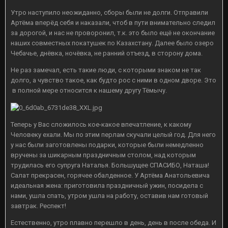
Утро наступило неожиданно, сборы были не долги. Отправили
Артёма вперёд себя и наказали, чтоб в пути внимательно следил
за дорогой, и нас не проворонил, т.к. это было ещё не окончание
наших совместных покатушек по Казахстану. Далее было озеро
Чебачье, днёвка, ночёвка, не ранний отъезд, в сторону дома.
Не раз замечал, есть такие люди, с которыми знаком не так
долго, а чувство такое, как будто рос с ними в одном дворе. Это
в полной мере относится к нашему другу Тёмычу.
Теперь у Вас сложилось кое-какое впечатление, к какому
Человеку ехали. Мы по этим перлам скучали целый год. Для него
у нас были заготовлены подарки, которые были немедленно
вручены за шикарным праздничным столом, над которым
трудилась его супруга Наталья. Большущее СПАСИБО, Наташа!
Салат прекрасен, горячее обалденное. У Артёма Анатольевича
идеальная жена: приготовила праздничный ужин, посидела с
нами, ушла спать, утром ушла на работу, оставив нам готовый
завтрак. Респект!
Естественно, утро плавно перешло в день, день в после обеда. И