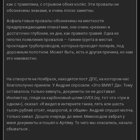
как с трамплина, с отрывом обоих колёс. Эти провалы не
обозначены знаками, и очень плохо заметны.
Асфальтовые провалы обозначены на местности
предупреждающими плакатами, они очень «резкие» и
достаточно глубокие, на дне, как правило гравий. Одна из
гипотез появления провалов – таяние грунта в местах
прокладки трубопроводов, которые проходят поперёк, под
дорожным полотном. Может быть, есть и другая причина, но нам
это неизвестно.
На отвороте на Ноябрьск, находится пост ДПС, на котором нас
благополучно приняли. У Андрея спросили: «Это BMW? Да». Тому
оставалось только кивнуть, документы он не доставал.
Инспектор, глядя на карбоновый шлем UVEX (ну, тот что «три в
одном»), сказал: «Я видел в интернете такие, пять или шесть
тысяч рублей стоят, недорогой, в общем». Андрей слушал молча,
только кивал. Дошла очередь до меня. Мимоходом забрал у
меня документы и пошёл к Артёму. То чего мы опасались, начало
сбываться…