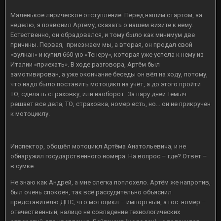
Маленькое лирическое отступление. Перед нашим стартом, за
неделю, я позвонил Артёму, сказать о нашем визите к нему.
Естественно, он обрадовался, и тому было как минимум две
причины. Первая, приезжаем мы, а вторая, он продал свой
«вулкан» и купил 660-ую «Тенеру», которая уже успела к нему из
Италии «приехать». В ходе разговора, Артём был
замотивирован, а уже окончание беседы он вёл на ходу, потому,
что надо было поставить мотоцикл на учёт, а до этого пройти
ТО, сделать страховку, или наоборот. За пару дней Тёмыч
решает все дела, ТО, страховка, номер есть, но… он не прикручен
к мотоциклу.
Инспектор, обошёл мотоцикл Артёма Анатольевича, и не
обнаружил государственного номера. На вопрос – где? Ответ –
в сумке.
Не знаю как Андрей, а мне слегка поплохело. Артём же напротив,
был очень спокоен, так всё рассудительно объяснил
представителю ДПС, что мотоцикл – импортный, а гос. номер –
отечественный, налицо не совпадение технологических