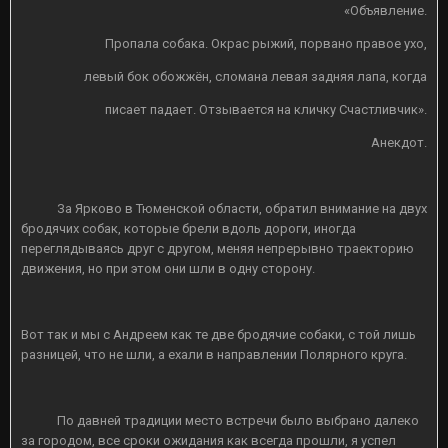
«Объявление.
Пропала собака. Окрас рыжий, порвано правое ухо,
левый бок обожжён, сломана левая задняя лапа, когда
писает падает. Отзывается на кличку Счастливчик».
Анекдот.
За Ярково в Тюменской области, обратил внимание на двух
бродячих собак, которые брели вдоль дороги, иногда
переглядываясь друг с другом, меняя непрерывно траекторию
движения, но при этом они шли в одну сторону.
Вот так и мы с Андреем как те две бродячие собаки, с той лишь
разницей, что не шли, а ехали в направлении Полярного круга.
По давней традиции место встречи было выбрано далеко
за городом, все сроки ожидания как всегда прошли, я успел