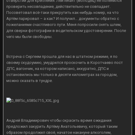
отверстий для крепления. Лейтенант (молодец) не поленился
проверить несовпадение, действительно не совпадает.
Посоветовал всё-таки прикрутить как-нибудь номер, на что
Артём парировал – а как? И получил… документы обратно с
пожеланиями счастливого пути. Меня попросили снять шлем,
для сверки фотографии в водительском удостоверении. После
чего мы были свободны.
Встреча с Сергеем прошла для нас в штатном режиме, я по
своему скудоумию, умудрился проскочить в Коротчаево пост
ДПС, вагончик, на котором написано, аккуратно, ДПС и
остановились мы только в десяти километрах за городом,
можно сказать в тундре.
Андрей Владимирович чтобы скрасить время ожидания
предложил закурить Артёму Анатольевичу, который таким
образом продолжил своё, начатое накануне алкоголем,