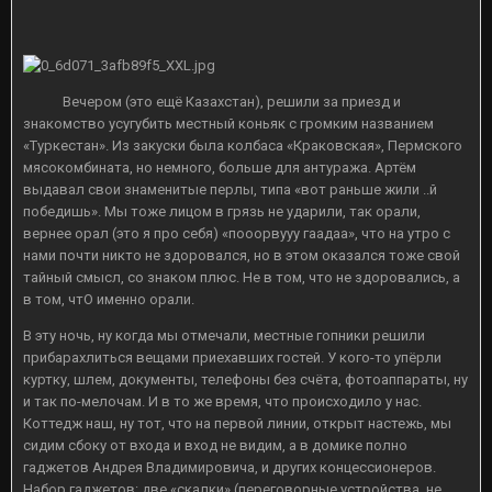
Вечером (это ещё Казахстан), решили за приезд и
знакомство усугубить местный коньяк с громким названием
«Туркестан». Из закуски была колбаса «Краковская», Пермского
мясокомбината, но немного, больше для антуража. Артём
выдавал свои знаменитые перлы, типа «вот раньше жили ..й
победишь». Мы тоже лицом в грязь не ударили, так орали,
вернее орал (это я про себя) «пооорвууу гаадаа», что на утро с
нами почти никто не здоровался, но в этом оказался тоже свой
тайный смысл, со знаком плюс. Не в том, что не здоровались, а
в том, чтО именно орали.
В эту ночь, ну когда мы отмечали, местные гопники решили
прибарахлиться вещами приехавших гостей. У кого-то упёрли
куртку, шлем, документы, телефоны без счёта, фотоаппараты, ну
и так по-мелочам. И в то же время, что происходило у нас.
Коттедж наш, ну тот, что на первой линии, открыт настежь, мы
сидим сбоку от входа и вход не видим, а в домике полно
гаджетов Андрея Владимировича, и других концессионеров.
Набор гаджетов: две «скалки» (переговорные устройства, не