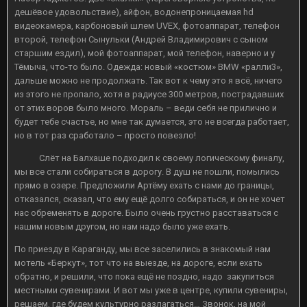
дешёвое удовольствие), айфон, водонепроницаемая hd
видеокамера, карбоновый шлем UVEX, фотоаппарат, телефон
второй, телефон Сынульки (Андрей Владимирович с сыном
старшим ездил), мой фотоаппарат, мой телефон, наверно и у
Тёмыча, что-то было. Одежда: новый «костюм» BMW «ралли3»,
дальше можно не продолжать. Так вот к чему это я всё, ничего
из этого не пропало, хотя в радиусе 300 метров, пострадавших
от этих воров было много. Мораль – веди себя не прилично и
будет тебе счастье, но мне так думается, это не всегда работает,
но в тот раз сработало – просто повезло!
Слёт на Балхаше подходил к своему логическому финалу,
мы все стали собираться в дорогу. В душ не пошли, помылись
прямо в озере. Предложили Артёму ехать с нами до границы,
отказался, сказал, что ему ещё долго собираться, и он не хочет
нас обременять в дороге. Было очень грустно расставаться с
нашим новым другом, но нам надо было уже ехать.
По приезду в Караганду, мы все заселились в знакомый нам
мотель «Беркут», тот что на выезде, на дороге, если ехать
обратно, и решили, что пока ещё не поздно, надо закупиться
местными сувенирами. И вот мы уже в центре, купили сувениры,
решаем, где будем культурно разлагаться… Звонок, на мой