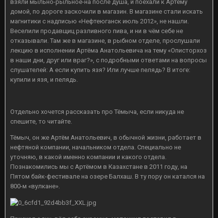
взяли мыльно-рыльное-на после душа, и поехали к Артёму
домой, по дороге заскочили в магазин. В магазине стали искать
магнитики с надписью «Нефтеюганск июль 2012», не нашли.
Веселили продавщиц разливного пива, и ни в чём себе не
отказывали. Там же в магазине, в рыбном отделе, прослушали
лекцию в исполнении Артёма Анатольевича на тему «Описторхоз
в наши дни, друг или враг?», с подробными ответами на вопросы
слушателей: А если купить язя? Или лучше пелядь? В итоге:
купили и язя, и пелядь.
Отдельно хочется рассказать про Тёмыча, если никуда не
спешите, то читайте.
Тёмыч, он же Артём Анатольевич, в обычной жизни, работает в
нефтяной компании, начальником отдела. Специально не
уточняю, в какой именно компании и какого отдела.
Познакомились мы с Артёмом в Казахстане в 2011 году, на
Пятом байк-фестивале на озере Балхаш. В ту пору он катался на
800-м «вулкане».