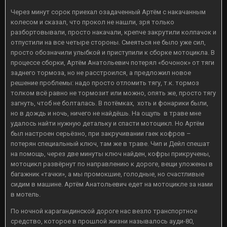
Через минут сорок приехал озадаченный Артём с накачанным
колесом и сказал, что прокол не нашли, зря только
разбортовывали, просто накачали, крепче закрутили колпачок и
отпустили на все четыре стороны. Смеяться не было уже сил,
просто обозначили улыбкой и приступили к сборке мотоцикла. В
процессе сборки, Артём Анатольевич потерял «бочонок» от тяги
заднего тормоза, но не расстроился, а предложил новое
решение проблемы: надо просто отломить тягу, т.к. тормоз
толком всё равно не тормозит или можно, опять же, просто тягу
загнуть, чтоб не болталась. В потёмках, хоть и фонарики были,
но в дождь и ночь, ничего не найдёшь. На ощупь в траве мне
удалось найти нужную детальку и спасти мотоцикл. Но Артём
был настроен серьёзно, при закручивании гаек кофров –
потерян специальный ключ, там же в траве. Чип и Дейл спешат
на помощь, через две минуты ключ найден, кофры прикручены,
мотоцикл развёрнут по направлению к дороге, вещи уложены в
багажник «тачки», а мы промокшие, голодные, но счастливые
сидим в машине. Артём Анатольевич едет на мотоцикле за нами
в мотель.
По ночной карагандинской дороге нас везло транспортное
средство, которое в прошлой жизни называлось ауди-80,