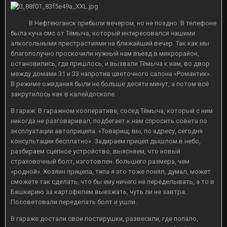
В Нефтеюганск прибыли вечером, но не поздно. В телефоне
была куча смс от Тёмыча, который интересовался нашими
алкогольными пристрастиями на ближайший вечер. Так как мы
благополучно проскочили нужный нам въезд в микрорайон,
остановились, где пришлось, и вызвали Тёмыча к нам, во двор
между домами 31 и 33 напротив цветочного салона «Романтик».
В режиме ожидания были не больше десяти минут, а потом всё
закрутилось как в калейдоскопе.
В гараж. В гаражном кооперативе, сосед Тёмыча, который с ним
никогда не разговаривал, подбегает к нам спросить совета по
эксплуатации автоприцепа. «Товарищ, вы, по адресу, сегодня
консультации бесплатно». Задираем прицеп дышлом в небо,
разбираем сцепное устройство, выясняем, что новый
страховочный болт, изготовлен большего размера, чем
«родной». Хозяин прицепа, типа я это тоже понял, думал, может
сможете так сделать, что бы ему ничего не переделывать, а то в
Башкирию за картофелем выезжать, чуть ли не завтра.
Посоветовали переделать болт и ушли.
В гараже достали свои постирушки, развесили, где попало,