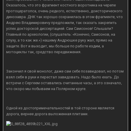
Оказалось, что это фрагмент костного воротника на черепе
протоцератопса, очень редкого, естественно, доисторического
динозавра. ДНК так хорошо сохранилась в этом фрагменте, что
Андрею Владимировичу предложили, так сказать закрепить
успех докторской диссертацией. Сам Самсонов! Слышали?
Главный по археологии, (слушатель: «Конечно, Самсонов, на
слуху, а то как же.») нашему Андрюшке руку жал, прямо на
защите. Вот и выходит, мы больше по работе ездим, а
мотоциклы так, средство передвижения.
Закончил я свой монолог, даже сам себе позавидовал, но потом
взял себя в руки и перестал завидовать. Надо было ехать. До
встречи с Сергеем оставались считанные часы, а это означало,
что скоро мы побываем на Полярном круге.
Одной из достопримечательностей в той стороне является
дорога, вернее дорога выложенная плитами.