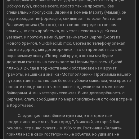
Обскую губу), скорее всего, просто так не проехать, без
специальных пропусков. Звоним в Тюмень Марату (Мамай), он
подтверждает информацию, скидывает телефон Анатолия
Владимировича (Лютого), тот в свою очередь готов нам
помочь, но есть проблемка, он через несколько дней сам
уезжает, и поэтому нами будет заниматься Сергей (Борг) из
Нового Уренгоя, NURbikeclub mcc. Сергей по телефону опекал
нас всю дорогу, мы договорились, что он проведёт нас к не
охраняемому знаку «Полярный круг», а потом мы будем
дорогими гостями на фестивале за Новым Уренгоем «Дикий
пляж 2012», где в торжественной обстановке нам вручат
грамоты, нашивки и значки «Мотополярник». Программа нашего
путешествия наполнялась более глубоким смыслом, чем просто
прокатиться, у нас есть все шансы подружиться с местными
байкерами. А мы категорически «за». Была договорённость с
Сергеем, слать сообщения по мере приближения к точке встрече
в Коротчаево.
Следующим населённым пунктом, в котором нам
предстояло ночевать, был город Губкинский, который был
основан, страшно сказать, в 1986 году. Гостиница «Таланга»
приняла нас в свои гостеприимные объятия, но удивила не