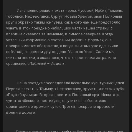
Изначально решили ехать через: Чусовой, Ирбит, Тюмень,
Тобольск, Нефтеюганск, Сургут, Новый Уренгой, знак Полярный
круг и обратно таким же путём. Как много нам ещё предстояло
узнать в этой поездке о небольшой части нашей страны. Я
впервые оказался за Тюменью, в смысле севернее. Когда
читаешь информацию о состоянии дорог на форумах, она
воспринимается абстрактно, а когда ты «там» уже едешь или
побывал, то совсем другое дело. Участок Уват - Салым мы
считали плохим, а оказалось, что это просто магистраль по
сравнению с Таёжный – Ивдель.
Наша поездка преследовала несколько культурных целей.
Первая, заехать к Тёмычу в Нефтеюганск, вручить «цвета» клуба
«Подкаблучники». Вторая, посетить Полярный круг. Испытать
чувство «бесконечности» дня, ощутить на себе потерю
ориентации во времени суток. Третья, прекрасно провести
время в дороге.
Главное состоит в том, чтобы добраться до этих мест, где