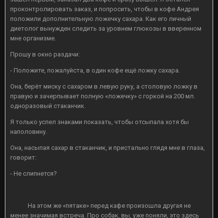
проконтролировать заказ, и попросить, чтобы в кофе Андрея
положили дополнительную ложечку сахара. Как его личный
диетолог вынужден следить за уровнем глюкозы в вверенном
мне организме.
Прошу в окно раздачи:
- Положите, пожалуйста, в один кофе ещё ложку сахара.
Она, берёт миску с сахаром в левую руку, а столовую ложку в
правую и зачерпывает полную «ложечку» с горкой на 200 мл.
одноразовый стаканчик.
Я только успел знаками показать, чтобы отсыпала хотя бы
наполовину.
Она, насыпая сахар в стаканчик, и пристально глядя мне в глаза,
говорит:
- Не слипнется?
На этом же «пятаке» перед кафе произошла другая не
менее значимая встреча. Про собак, вы, уже поняли, это здесь