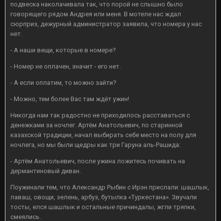
подвеска наколачивала так, что порой не слышно было
говорящего рядом Андрея или меня. В мотеле нас ждал
сюрприз, дежурный администратор заявила, что номера у нас
нет.
- А наши вещи, которые в номере?
- Номер не оплачен, значит - его нет.
- А если оплатим, то можно зайти?
- Можно, тем более Вас там ждёт ужин!
Никогда нам так радостно не приходилось расставаться с
денежками за ночлег. Артём Анатольевич, по старинной
казахской традиции, начал выбирать себе место на полу для
ночлега, но мы были щедры как три Гаруна аль-Рашида:
- Артём Анатольевич, после ужина ложитесь почивать на
дермантиновый диван.
Поужинали тем, что Александр Рыбин с Ирэн прислали: шашлык,
лаваш, овощи, зелень, арбуз, бутылка «Туркестана». Звучали
тосты, елся шашлык и остальные причиндалы, жгли тряпки,
смеялись.