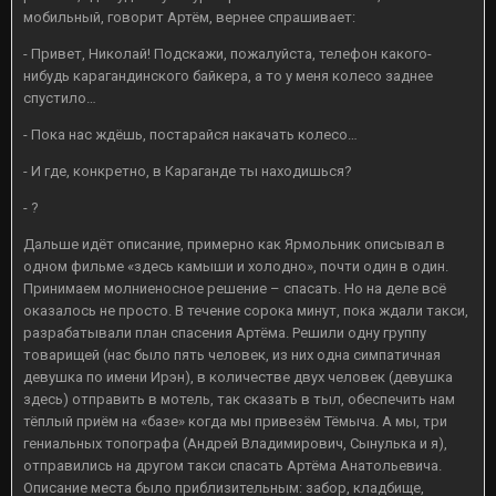
мобильный, говорит Артём, вернее спрашивает:
- Привет, Николай! Подскажи, пожалуйста, телефон какого-
нибудь карагандинского байкера, а то у меня колесо заднее
спустило…
- Пока нас ждёшь, постарайся накачать колесо…
- И где, конкретно, в Караганде ты находишься?
- ?
Дальше идёт описание, примерно как Ярмольник описывал в
одном фильме «здесь камыши и холодно», почти один в один.
Принимаем молниеносное решение – спасать. Но на деле всё
оказалось не просто. В течение сорока минут, пока ждали такси,
разрабатывали план спасения Артёма. Решили одну группу
товарищей (нас было пять человек, из них одна симпатичная
девушка по имени Ирэн), в количестве двух человек (девушка
здесь) отправить в мотель, так сказать в тыл, обеспечить нам
тёплый приём на «базе» когда мы привезём Тёмыча. А мы, три
гениальных топографа (Андрей Владимирович, Сынулька и я),
отправились на другом такси спасать Артёма Анатольевича.
Описание места было приблизительным: забор, кладбище,