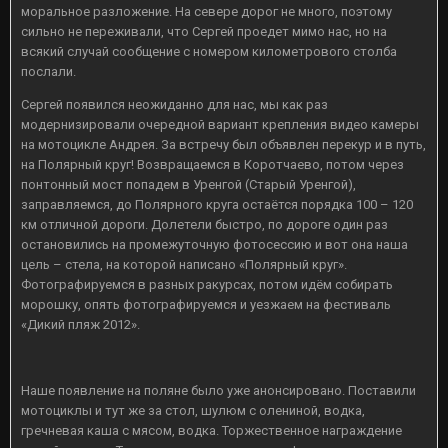
моральное разложение. На севере дорог не много, поэтому
сильно не переживали, что Сергей проедет мимо нас, но на
всякий случай сообщение с номером километрового столба
послали.
Сергей появился неожиданно для нас, мы как раз
модернизировали очередной вариант крепления видео камеры
на мотоцикле Андрея. За встречу был объявлен перекур и в путь,
на Полярный круг! Возвращаемся в Коротчаево, потом через
понтонный мост попадем в Уренгой (Старый Уренгой),
заправляемся, до Полярного круга остаётся порядка 100 – 120
км отличной дороги. Долетели быстро, по дороге один раз
остановились на промежуточную фотосессию и вот она наша
цель – стела, на которой написано «Полярный круг».
Фотографируемся в разных ракурсах, потом идём собирать
морошку, опять фотографируемся и уезжаем на фестиваль
«Дикий пляж 2012».
Наше появление на поляне было уже анонсировано. Поставили
мотоциклы и тут же за стол, шулюм с олениной, водка,
гречневая каша с мясом, водка. Торжественное награждение