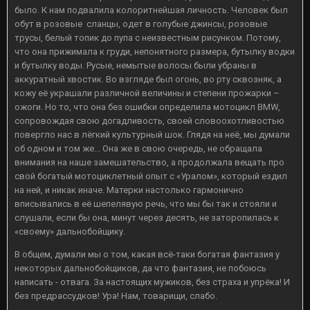
было. К нам подвалила колоритнейшая личность. Человек был
обут в розовые сланцы, одет в голубые джинсы, розовые
трусы, белый топик до пупа с неизвестным рисунком. Потому,
что она прижимала к груди, непонятного размера, бутылку водки
и бутылку воды. Русые, немытые волосы были убраны в
аккуратный хвостик. Во взгляде был огонь, во рту сквозняк, а
кожу её украшали различной величины и степени прожарки –
ожоги. Но то, что она без ошибки определила мотоцикл BMW,
сопровождая свою догадливость, своей словоохотливостью
повергло нас в лёгкий культурный шок. Глядя на неё, мы думали
об одном и том же... Она же в свою очередь, не обращала
внимания на наше замешательство, а продолжала вещать про
свой богатый мотоциклетный опыт с «Уралом», который ездил
на ней, и никак иначе. Матерки настолько гармонично
вписывались в её шепелявую речь, что мы бы так и стояли и
слушали, если бы она, минут через десять, не заторопилась к
«своему» дальнобойщику.
В общем, думали мы о том, какая всё-таки богатая фантазия у
некоторых дальнобойщиков, да что фантазия, не побоюсь
написать - отвага. За настоящих мужиков, без страха и упрёка! И
без предрассудков! Ура! Нам, товарищи, слабо.