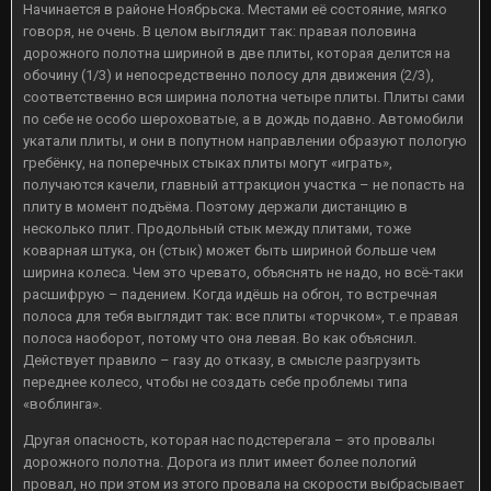
Начинается в районе Ноябрьска. Местами её состояние, мягко
говоря, не очень. В целом выглядит так: правая половина
дорожного полотна шириной в две плиты, которая делится на
обочину (1/3) и непосредственно полосу для движения (2/3),
соответственно вся ширина полотна четыре плиты. Плиты сами
по себе не особо шероховатые, а в дождь подавно. Автомобили
укатали плиты, и они в попутном направлении образуют пологую
гребёнку, на поперечных стыках плиты могут «играть»,
получаются качели, главный аттракцион участка – не попасть на
плиту в момент подъёма. Поэтому держали дистанцию в
несколько плит. Продольный стык между плитами, тоже
коварная штука, он (стык) может быть шириной больше чем
ширина колеса. Чем это чревато, объяснять не надо, но всё-таки
расшифрую – падением. Когда идёшь на обгон, то встречная
полоса для тебя выглядит так: все плиты «торчком», т.е правая
полоса наоборот, потому что она левая. Во как объяснил.
Действует правило – газу до отказу, в смысле разгрузить
переднее колесо, чтобы не создать себе проблемы типа
«воблинга».
Другая опасность, которая нас подстерегала – это провалы
дорожного полотна. Дорога из плит имеет более пологий
провал, но при этом из этого провала на скорости выбрасывает