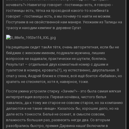
ночевать?» Навигатор говорит - гостиницы есть, я говорю -
гостиницы есть, тётка на проходной какого-то комбината
говорит - гостиницы есть, а мы почему-то найти не можем.
Поступаем в не свойственной нам манере. Уезжаем из Талицы на
трассу и находим кемпинг в деревне Сугат.
На рецепшен сидит такАя тётя, очень авторитетная, если бы не
бейджик с женским именем, подумали мужчина, лишних
вопросов не задавали, практически не шутили, боялись.
Результат – отдельный двух комнатный номер с душем и
туалетом в номере, кровать(?), ну естественно, двуспальная. Я
спал у окна, Андрей ближе к стенке, всё ещё боится «бабайки», но
храпеть не стесняется, хотя я, наверное, тоже.
После ужина устроили стирку. «Зачем?» - это была самая мягкая
интерпретация вопроса. Первая ночёвка, чистого белья
завались, да к тому же старое не совсем старое, но за компанию
делаются и не такие «вещи». Казалось бы, хорошее дело, но на
деле есть тонкости. Бельё не сохнет, в смысле совсем,
влажность большая раз, развесить негде два. Со вторым
разобрались быстро, премия Дарвина наша! Включили в