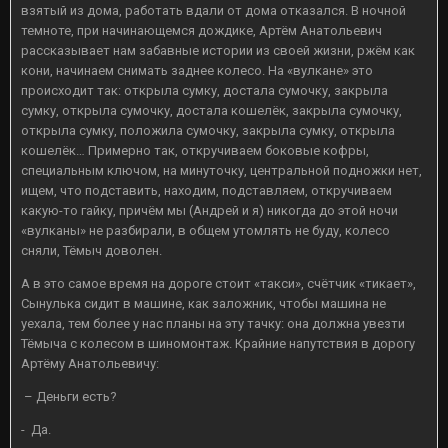
взятый из дома, работать вдали от дома отказался. В ночной
темноте, при начинающемся дождике, Артём Анатольевич
рассказывает нам забавные истории из своей жизни, ржём как
кони, начинаем снимать заднее колесо. На «вулкане» это
происходит так: открыла сумку, достала сумочку, закрыла
сумку, открыла сумочку, достала кошелёк, закрыла сумочку,
открыла сумку, положила сумочку, закрыла сумку, открыла
кошелёк… Примерно так, откручиваем боковые кофры,
специальным ключом, на минуточку, центральной подножки нет,
ищем, что подставить, находим, подставляем, откручиваем
какую-то гайку, причём мы (Андрей и я) никогда до этой ночи
«вулканы» не разбирали, в общем утомлять не буду, колесо
сняли, Тёмыч доволен.
А в это самое время на дороге стоит «такси», счётчик «тикает»,
Сынулька сидит в машине, как заложник, чтобы машина не
уехала, тем более у нас планы на эту тачку: она должна увезти
Тёмыча с колесом в шиномонтаж. Крайние напутствия в дорогу
Артёму Анатольевичу:
– Деньги есть?
- Да.