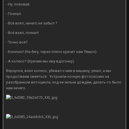
- Ну, поезжай.
- Поехал.
- Всё взял, ничего не забыл ?
- Всё взял, поехал!
- Точно всё?
- Конечно! (На бегу, через плечо кричит нам Тёмыч).
- А колесо? (Кричим мы ему вдогонку).
Вернулся, взял колесо, убежал с ним в машину, уехал, а мы
продолжаем смеяться. Устроили ночную фотосессию на
разобранном мотоцикле, под не хилым дождём, делать-то было
нам нечего.