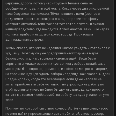
церковь, дорога, потому что «труба» у Тёмыча села, но
сообщения отправлять ещё могла. Когда через два с половиной
часа безуспешных поисков, Тёмыч вышел с нами (вернее с
водителем нашего «такси») на связь, попросив телефон у
местного автолюбителя, так вот тот автолюбитель и сказал
нашему водителю, где находится Артём Анатольевич. Ещё через
полчаса, прибыли на другой конец города. Произошла
долгожданная встреча.
Тёмыч сказал, что уже не надеялся никого увидеть и готовился к
худшему. Поэтому он уже предпринял необходимые меры
безопасности для мотоцикла и своих вещей. Вещи были
спрятаны в жидких зарослях кустарника у забора кладбища, а
мотоцикл был спрятан, примерно, в трёхстах метрах от дороги,
на тропинке, идущей вдоль забора кладбища. Как сказал Андрей
Владимирович, когда это всё увидел, если даже человек не
хотел приобретать себе мотоцикл, но утром идя на работу по
этой тропинке, у него не было бы другого выхода, как просто
катить мотоцикл к себе домой, на работу, да куда угодно, он уже
твой.
Причину, по которой спустило колесо, Артём не выяснил, насос
не смог найти у проезжающих автолюбителей, а компрессор,