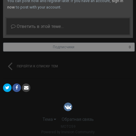
You can post now and register later. If you have an account,
sign in
now
to post with your account.
Ответить в этой теме...
Подписчики
0
ПЕРЕЙТИ К СПИСКУ ТЕМ
Тема
Обратная связь
MOTO59
Powered by Invision Community