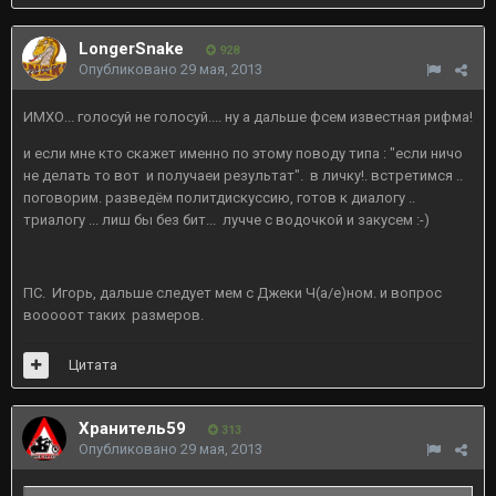
LongerSnake
928
Опубликовано
29 мая, 2013
ИМХО... голосуй не голосуй.... ну а дальше фсем известная рифма!
и если мне кто скажет именно по этому поводу типа : "если ничо
не делать то вот и получаеи результат". в личку!. встретимся ..
поговорим. разведём политдискуссию, готов к диалогу ..
триалогу ... лиш бы без бит... лучче с водочкой и закусем :-)
ПС. Игорь, дальше следует мем с Джеки Ч(а/е)ном. и вопрос
вооооот таких размеров.
Цитата
Хранитель59
313
Опубликовано
29 мая, 2013