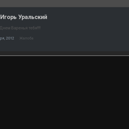
Игорь Уральский
 Днем Варенья тебя!!!!
ря, 2012
Жалоба