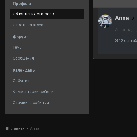
Профили
Обновления статусов
Anna
Ответы статуса
Игорена, с
Форумы
12 сентяб
Темы
Сообщения
Календарь
События
Комментарии события
Отзывы о событии
Главная
Anna