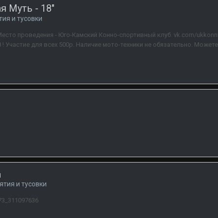
я Муть - 18"
тия и тусовки
 Место проведения - Юго-Камский Конно-спортивный клуб. vk.com/ukkonn
 ! Участие для всех 500р. Наличие мото-техники не обязательно. Може
и
ятия и тусовки
873_311097636