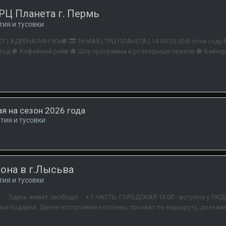
ТРЦ Планета г. Пермь
тия и тусовки
АДРЕНАЛИН 90х🪩 🔜 16 МАЯ | ТРЦ ПЛАНЕТА | 14.00-20.00 В этом году 
род 🪩 Кофейный рейв 🪩 Шоу программа и розыгрыши призов 🪩 Байкер
я на сезон 2026 года
тия и тусовки
зона в г.Лысьва
тия и тусовки
⠀ Здесь живет свобода! ⠀ ▪ 1 ЧАСТЬ, ГОРОДСКАЯ 13:00 - встреча у ЛКД
е подарки. Далее построение колонны, прохват по маршруту, доезжаем 