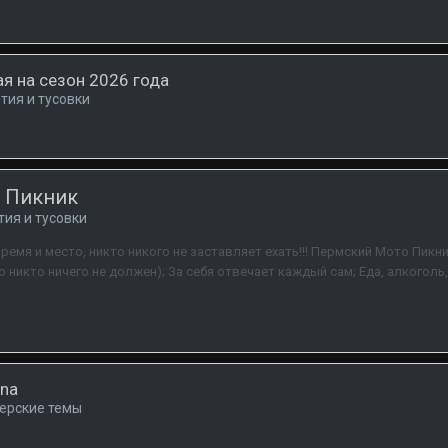
я на сезон 2026 года
тия и тусовки
о Пикник
тия и тусовки
емя и место, никто никого не заставляет ехать!!! Пермский Мото Пикн
 никто ничего не должен); За себя отвечает каждый сам; Еда, алкоголь
ana
керские темы