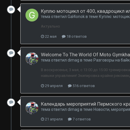
Куплю мотоцикл от 400, квадроцикл ил
тема ответил
Gal4onok
в теме
Куплю: мотоцик
Актуально
22 мая
18 ответов
Welcome To The World Of Moto Gymkh
тема ответил
dimag
в теме
Разговоры на бай
В воскресенье, 3 мая, с 13:00 до 15:00 трениро
навыки управления! Экипировка крайне рекомен
29 апреля
516 ответов
Календарь мероприятий Пермского кра
тема ответил
dimag
в теме
Новости, мероприя
21 апреля
7 ответов