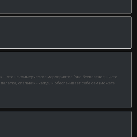
ик – это некоммерческое мероприятие (оно бесплатное, никто
, палатка, спальник - каждый обеспечивает себе сам (можете