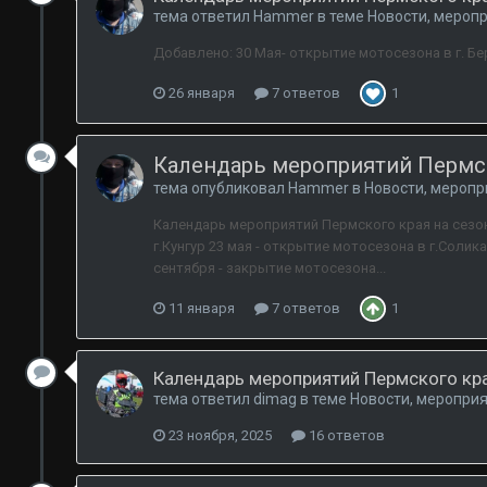
тема ответил
Hammer
в теме
Новости, меропр
Добавлено: 30 Мая- открытие мотосезона в г. Бе
26 января
7 ответов
1
Календарь мероприятий Пермск
тема опубликовал
Hammer
в
Новости, меропр
Календарь мероприятий Пермского края на сезон 2
г.Кунгур 23 мая - открытие мотосезона в г.Солик
сентября - закрытие мотосезона...
11 января
7 ответов
1
Календарь мероприятий Пермского кра
тема ответил
dimag
в теме
Новости, мероприя
23 ноября, 2025
16 ответов