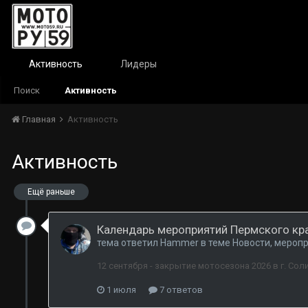
Активность
Лидеры
Поиск
Активность
Главная
Активность
Активность
Ещё раньше
Календарь мероприятий Пермского кра
тема ответил
Hammer
в теме
Новости, меропр
12 сентября - закрытие мотосезона 2026 в г. Сол
1 июля
7 ответов