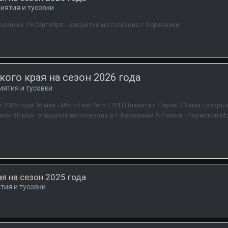
иятия и тусовки
резники 19 Сентября - закрытие мотосезона г. Березники
ого края на сезон 2026 года
иятия и тусовки
026 года 16 мая - Moto Fest Perm | ТРЦ Планета г. Пермь 23 мая - откр
амск 30 мая- открытие мотосезона в г. Березники 5-7 июня - Пермский М
я на сезон 2025 года
тия и тусовки