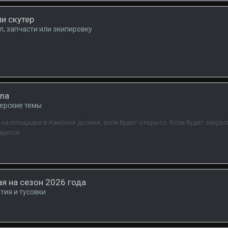
и скутер
л, запчасти или экипировку
ana
керские темы
вка на площадке в Камской долине, если будет открыто. Если будет зак
дуется.
я на сезон 2026 года
тия и тусовки