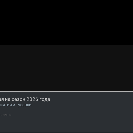
я на сезон 2026 года
иятия и тусовки
икамск