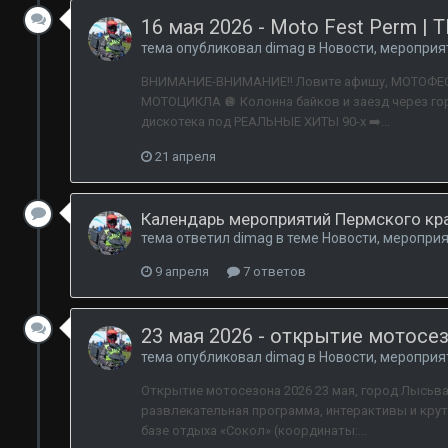
16 мая 2026 - Moto Fest Perm | 
тема опубликовал
dimag
в
Новости, мероприя
ВНИМАНИЕ-ВНИМАНИЕ‼️ Ловите афишу, МОТОФЕСТ | 
МОТОЦИКЛА 🪩 Колонна байков и заезд через го
дискотека под РЕАЛЬНЫЕ ХИТЫ 90-х ➡️...
21 апреля
Календарь мероприятий Пермского кра
тема ответил
dimag
в теме
Новости, мероприя
9 апреля
7 ответов
23 мая 2026 - открытие мотосе
тема опубликовал
dimag
в
Новости, мероприя
Открытие мотосезона 2026 23 мая, город Лысьва 
развлекательная программа, интерактивы и круты
базе отдыха «Сокол» (координаты:...