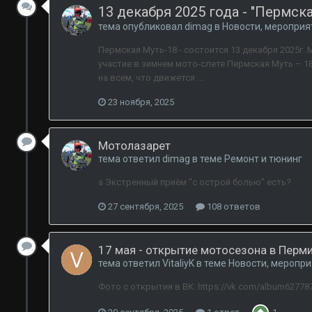
13 декабря 2025 года - "Пермска
тема опубликовал
dimag
в
Новости, мероприя
Пермская Муть-18 - состоится 13 декабря 2025г.
участие в зимнем мото-слете Пермская Муть – 18
на всем, что движется. ...
23 ноября, 2025
Мотолазарет
тема ответил
dimag
в теме
Ремонт и тюнинг
а Экстренный приём "с острой болью" есть?
27 сентября, 2025
108 ответов
17 мая - открытие мотосезона в Перм
тема ответил
VitaliyK
в теме
Новости, меропри
Фото с открытия в ВК: https://vk.com/album6277