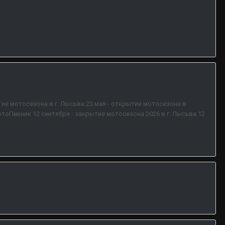
ытие мотосезона в г. Лысьва 23 мая - открытие мотосезона в
отоПикник 12 сентября - закрытие мотосезона 2026 в г. Лысьва 12