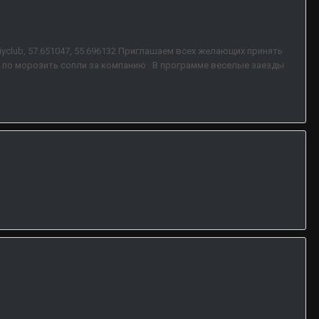
iyclub, 57.651047, 55.696132 Приглашаем всех желающих принять
те по морозить сопли за компанию . В программе веселые заезды