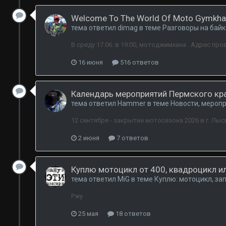
Welcome To The World Of Moto Gymkh
тема ответил
dimag
в теме
Разговоры на бай
В среду 17.06. в 19:00, мотоджимхана . Адрес про
16 июня
516 ответов
Календарь мероприятий Пермского кра
тема ответил
Hammer
в теме
Новости, меропр
12 сентября - закрытие мотосезона 2026 в г. Лыс
2 июня
7 ответов
Куплю мотоцикл от 400, квадроцикл ил
тема ответил
MiG
в теме
Куплю: мотоцикл, за
Ржу
25 мая
18 ответов