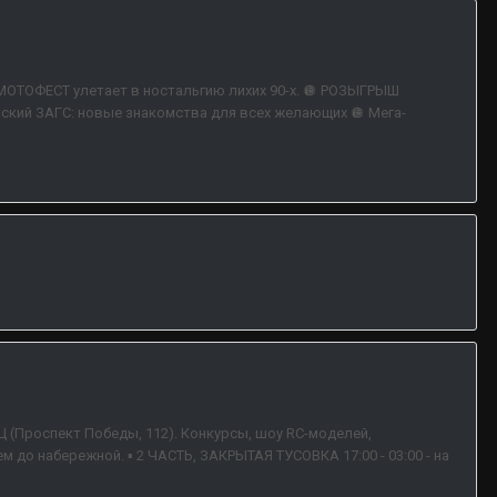
МОТОФЕСТ улетает в ностальгию лихих 90-х. 🪩 РОЗЫГРЫШ
ский ЗАГС: новые знакомства для всех желающих 🪩 Мега-
Ц (Проспект Победы, 112). Конкурсы, шоу RC-моделей,
до набережной. ▪ 2 ЧАСТЬ, ЗАКРЫТАЯ ТУСОВКА 17:00 - 03:00 - на