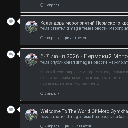
9 апреля
Календарь мероприятий Пермского кра
тема ответил
dimag
в теме
Новости, мероприя
8 апреля
7 ответов
5-7 июня 2026 - Пермский Мот
тема опубликовал
dimag
в
Новости, мероприя
https://vk.com/pmp2026 Мы просто предложили вр
ничего не зарабатывает, но и вам соответственно
кооперироваться); Условий нет...
8 апреля
Welcome To The World Of Moto Gymkh
тема ответил
dimag
в теме
Разговоры на бай
7 апреля
516 ответов