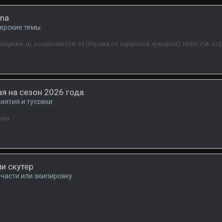
ana
керские темы
ведения: ш. космонавтов 59 (справа от пермской ярмарки). https://vk.ru
я на сезон 2026 года
иятия и тусовки
ьва
и скутер
пчасти или экипировку