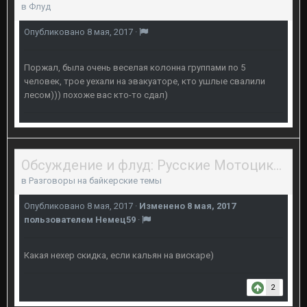
в
Флуд
Опубликовано
8 мая, 2017
·
Поржал, была очень веселая колонна группами по 5
человек, трое уехали на эвакуаторе, кто ушлые свалили
лесом))) похоже вас кто-то сдал)
Обсуждение и флуд: Русские Мотоциклисты в Перми и их открытие сезона.
в
Разговоры на байкерские темы
Опубликовано
8 мая, 2017
·
Изменено
8 мая, 2017
пользователем Немец59
·
Какая нехер скидка, если кальян на вискаре)
2