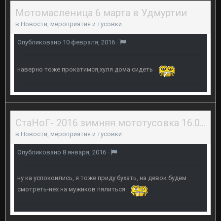
Мотомасленица 6 марта в Удмуртии
в
Новости, мероприятия и тусовки
Опубликовано
10 февраля, 2016
·
наверно тоже прокатимся,хуля дома сидеть
СтаНоГ- 2016 зимняя мототусовка 16.01.2016г.
в
Новости, мероприятия и тусовки
Опубликовано
8 января, 2016
·
ну ка успокоились, я тоже приду бухать, на девок будем
смотреть-нех на мужиков пялиться