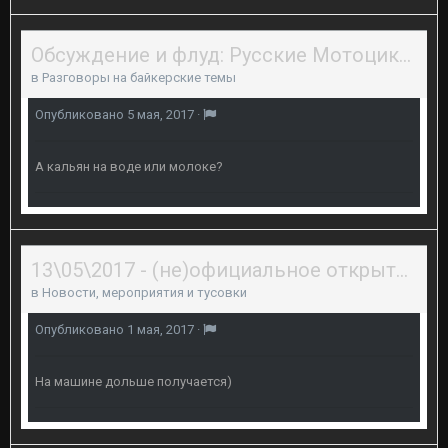
Обсуждение и флуд: Русские Мотоциклисты в Перми и их открытие сезона.
в
Разговоры на байкерские темы
Опубликовано
5 мая, 2017
·
А кальян на воде или молоке?
13\05\2017 - (не)официальное открытие байкерского сезона 2017 в Перми
в
Новости, мероприятия и тусовки
Опубликовано
1 мая, 2017
·
На машине дольше получается)