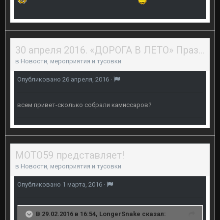
30 апреля 2016. «ДОРОГА В ЛЕТО» Праздник в честь приоткрытия мотосезона в Перми.
в
Новости, мероприятия и тусовки
Опубликовано
26 апреля, 2016
·
всем привет-сколько собрали камиссаров?
МОТО59 представляет!
в
Новости, мероприятия и тусовки
Опубликовано
1 марта, 2016
·
В 29.02.2016 в 16:54, LongerSnake сказал: