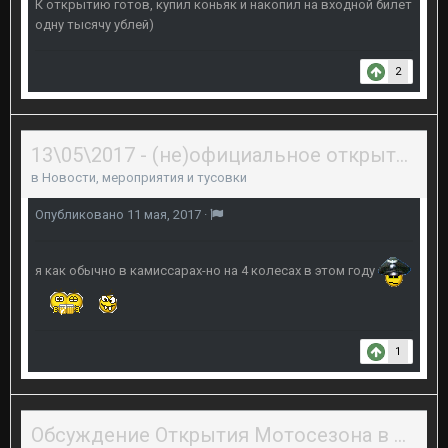
К открытию готов, купил коньяк и накопил на входной билет
одну тысячу ублей)
2
13\05\2017 - (не)официальное открытие байкерского сезона 2017 в Перми
в
Новости, мероприятия и тусовки
Опубликовано
11 мая, 2017
·
я как обычно в камиссарах-но на 4 колесах в этом году
1
Обсуждение Открытия Мотосезона в Перми 8 мая 2017 года