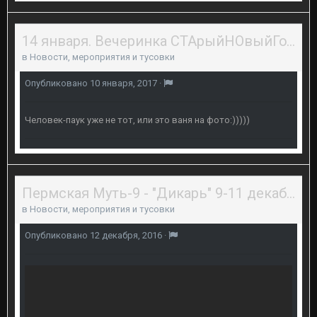
14 января. Вечеринка СТАрыйНОвыйГод "Иногда ОНИ возвращаются!"
в
Новости, мероприятия и тусовки
Опубликовано
10 января, 2017
·
Человек-паук уже не тот, или это ваня на фото:)))))
Пермская Муть-9 - "Дикарь" 9-11 декабря 2016г.
в
Новости, мероприятия и тусовки
Опубликовано
12 декабря, 2016
·