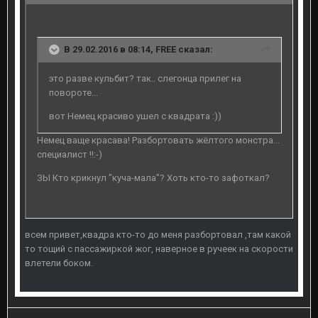
В 29.02.2016 в 08:14, FREE сказал:
это разве кульбит? так.. слегонца прилег на
повороте...
вот Немец красиво ушел с квадрата :))
Немец ваще красава! Разбортовать жёлтого монстра...
специалист !!:-)
ЗЫ Кто крикнул "куча-мала"? Хоть кто-то зафоткал?
всем привет,квадра кто-то до меня разбортовал ,там какой
то тощий с пассажиркой жог, наверное в ручеек на скорости
влетели боком.