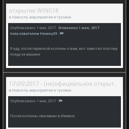
открытие WING18
в
Новости, мероприятия и тусовки
Опубликовано
1 мая, 2017
·
Изменено
1 мая, 2017
пользователем Немец59
·
Я еду, после пермской колонны к вам, мот замотал поэтому
поеду на машине
13\05\2017 - (не)официальное открытие байкерского сезона 2017 в Перми
в
Новости, мероприятия и тусовки
Опубликовано
1 мая, 2017
·
После колонны сваливаю в Ижевск