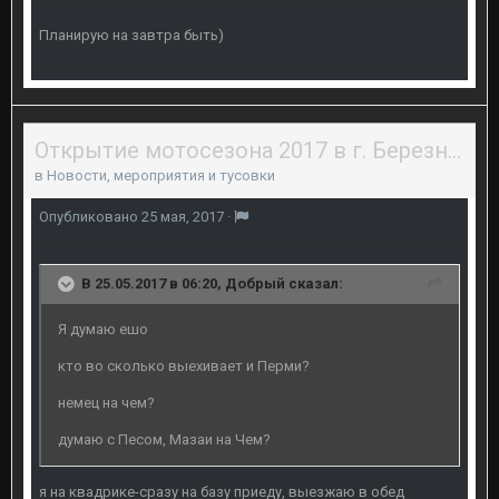
Планирую на завтра быть)
Открытие мотосезона 2017 в г. Березники 27 мая
в
Новости, мероприятия и тусовки
Опубликовано
25 мая, 2017
·
В 25.05.2017 в 06:20, Добрый сказал:
Я думаю ешо
кто во сколько выехивает и Перми?
немец на чем?
думаю с Песом, Мазаи на Чем?
я на квадрике-сразу на базу приеду, выезжаю в обед