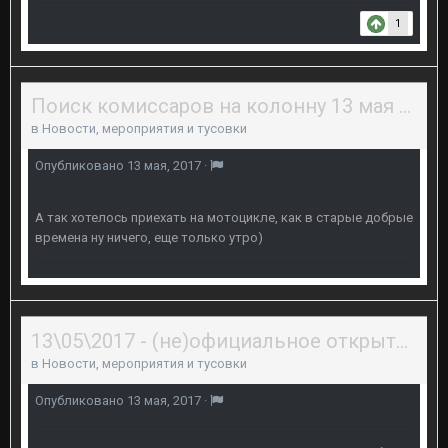
1
Поиск комиссаров на колонну 13 мая 2017 года.
в
Новости, мероприятия и тусовки
Опубликовано
13 мая, 2017
·
А так хотелось приехать на мотоцикле, как в старые добрые
времена ну ничего, еще только утро)
13\05\2017 - (не)официальное открытие байкерского сезона 2017 в Перми
в
Новости, мероприятия и тусовки
Опубликовано
13 мая, 2017
·