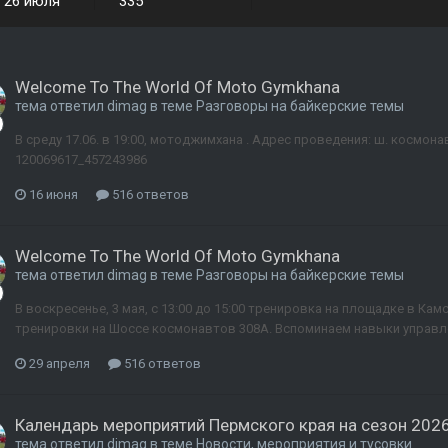
26 июля
335
Welcome To The World Of Moto Gymkhana
тема ответил
dimag
в теме
Разговоры на байкерские темы
В среду 17.06. в 19:00, мотоджимхана . Адрес проведения: ш. космонав
120069617_457243986
16 июня
516 ответов
Welcome To The World Of Moto Gymkhana
тема ответил
dimag
в теме
Разговоры на байкерские темы
В воскресенье, 3 мая, с 13:00 до 15:00 тренировка на площадке в Ка
тренировки на Шоссе космонавтов 308А. Вспоминаем навыки управле
29 апреля
516 ответов
Календарь мероприятий Пермского края на сезон 2026
тема ответил
dimag
в теме
Новости, мероприятия и тусовки