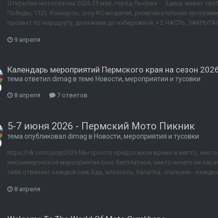
Открытие мотосезона 2026 23 мая, город Лысьва ⠀ Здесь живет своб
Победы, 112). Конкурсы, шоу RC-моделей, развлекательная программ
прохват по маршруту, доезжаем до набережной. ▪ 2 ЧАСТЬ, ЗАКРЫТАЯ Т
9 апреля
Календарь мероприятий Пермского края на сезон 2026
тема ответил
dimag
в теме
Новости, мероприятия и тусовки
8 апреля
7 ответов
5-7 июня 2026 - Пермский Мото Пикник
тема опубликовал
dimag
в
Новости, мероприятия и тусовки
https://vk.com/pmp2026 Мы просто предложили время и место, никто 
некоммерческое мероприятие (оно бесплатное, никто ничего не зараб
себя отвечает каждый сам; Еда, алкоголь, палатка, спальник - кажды
8 апреля