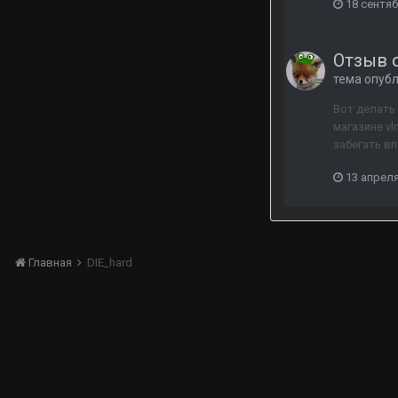
18 сентяб
Отзыв о
тема опуб
Вот делать 
магазине vl
забегать вп
13 апреля
Главная
DIE_hard