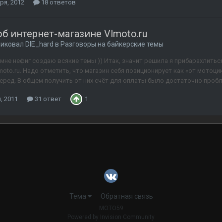
ря, 2012
18 ответов
б интернет-магазине Vlmoto.ru
ликовал
DIE_hard
в
Разговоры на байкерские темы
мне нефиг создаю всякие темы )) Итак, значит решила я прибарахлитьс
moto.ru. Надо отметить, что магазин себя позиционирует как «от мотоци
еред. В общем получить от них счёт для оплаты было достаточно пробл
, 2011
31 ответ
1
Тема
Обратная связь
MOTO59
Powered by Invision Community