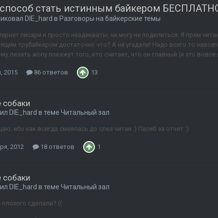
способ стать истинным байкером БЕСПЛАТНО
ликовал
DIE_hard
в
Разговоры на байкерские темы
ернет писари и просто неадекваты, не могу не поделиться. Я прям чита
ящим трубайкером достаточно что? А не угадали! Надо всего то навсего
му лизать жопу покажут того, кто считает, что он главный (и это вовсе 
, 2015
86 ответов
13
 собаки
тил
DIE_hard
в теме
Читальный зал
аю, ибо как всегда смеялась до слез читая :) Пасиб за отчет :)
ря, 2012
18 ответов
1
 собаки
тил
DIE_hard
в теме
Читальный зал
 плохого сделали? ((