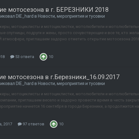
ие мотосезона в г. БЕРЕЗНИКИ 2018
ликовал
DIE_hard
в
Новости, мероприятия и тусовки
йкеры, мотоциклисты и мотоциклистки, мотолюбители и мотолюбительниц
ные спутницы, подруги и жены, просто сочувствующие и все те, кто же
атмосфере, приглашаем задорно отметить открытие мотосезона 2018 в
018
53 ответа
10
е мотосезона в г.Березники_16.09.2017
ликовал
DIE_hard
в
Новости, мероприятия и тусовки
йкеры, мотоциклисты и мотоциклистки, мотолюбители и мотолюбительни
компании, приглашаем весело и задорно провести время в честь закры
ероприятие начнется 16 сентября в городе Березники, а продолжится н
а, 2017
97 ответов
10