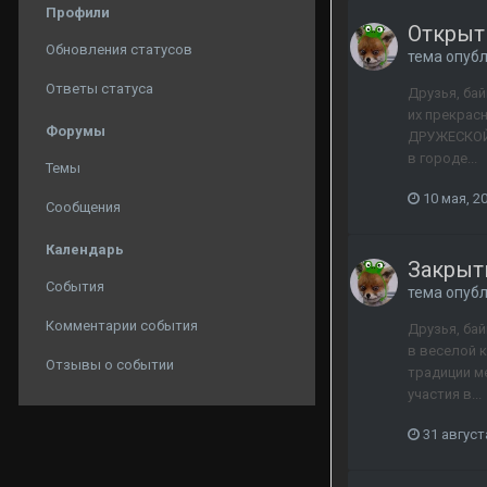
Профили
Открыт
Обновления статусов
тема опуб
Ответы статуса
Друзья, ба
их прекрас
Форумы
ДРУЖЕСКОЙ 
в городе...
Темы
10 мая, 2
Сообщения
Календарь
Закрыти
События
тема опуб
Комментарии события
Друзья, ба
в веселой 
Отзывы о событии
традиции м
участия в...
31 август