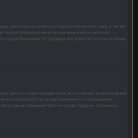
ы, те кто просто любит мотоциклы или мечтает о них, а так же
лает провести время в веселой компании в исключительно
 городе Березники! По традиции мероприятие состоится 26 мая
цы, просто сочувствующие и все те, кто желает провести время
тия мотосезона 2017 в городе Березники! По сложившейся
а базе отдыха «Северный Урал» в городе Чердынь. Стоимость