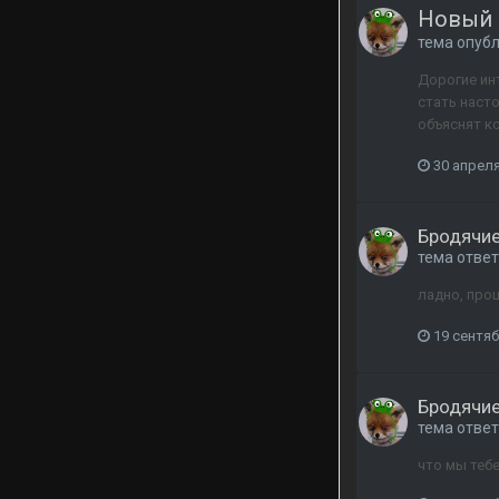
Новый 
тема опуб
Дорогие инт
стать насто
объяснят ко
30 апреля
Бродячие
тема отве
ладно, прощ
19 сентяб
Бродячие
тема отве
что мы тебе