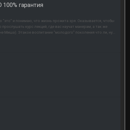
 100% гарантия
ю "это" и понимаю, что жизнь прожита зря. Оказывается, чтобы
 прослушать курс лекций, где вас научат манерам, а так же
не Миша). Этакое воспитание "молодого" поколения что ли, ну...