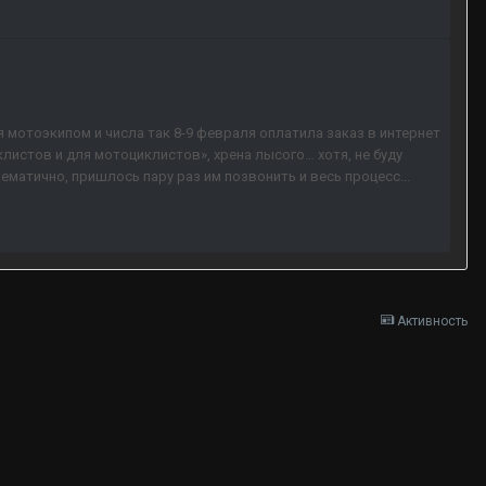
я мотоэкипом и числа так 8-9 февраля оплатила заказ в интернет
клистов и для мотоциклистов», хрена лысого… хотя, не буду
ематично, пришлось пару раз им позвонить и весь процесс...
Активность