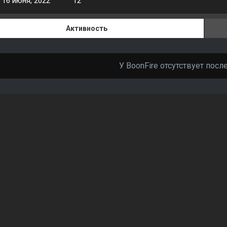
16 июня, 2022
12
Активность
У BoonFire отсутствует посл