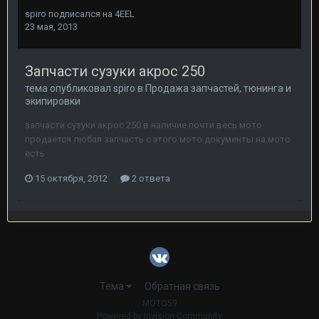
spiro
подписался на
4EEL
23 мая, 2013
Запчасти сузуки акрос 250
тема опубликовал
spiro
в
Продажа запчастей, тюнинга и
экипировки
запчасти сузуки акрос 250 в наличие почти весь мото
продается любая запчасть с этого мото документы на мото
есть
15 октября, 2012
2 ответа
Тема
Обратная связь
MOTO59
Powered by Invision Community