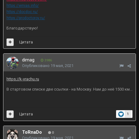
https://emias.info/
https://docdoc.ru/
https://prodoctorov.ru/
Благодарствую!
Цитата
dimag
3986
Опубликовано
19 мая, 2021
https://k-vrachu.ru
В стартовом списке две ссылки - на Москву. Нам до неё 1500 км...
Цитата
1
ToRnaDo
0
Опубликовано
19 мая, 2021