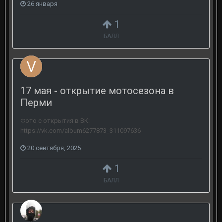
26 января
1
БАЛЛ
17 мая - открытие мотосезона в
Перми
Фото с открытия в ВК:
https://vk.com/album6277873_311097636
20 сентября, 2025
1
БАЛЛ