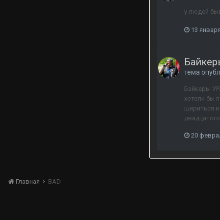
у людей быв
13 января
Байкеры
тема опуб
Байкеры УР
хотели бы 
шириться и
двадцатого.
20 февра
Главная
BAD