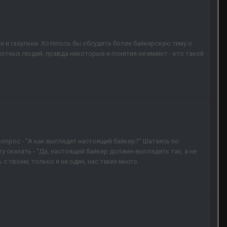
 и газульки. Хотелось бы обсудить более байкерскую тему о
мотных людей, правда некоторые и понятия не имеют - кто такой
.
опрос - "А как выглядит настоящий байкер?" Шатаясь по
у сказать - "Да, настоящий байкер должен выглядеть так, а не
% с твоим, только я не один, нас таких много.