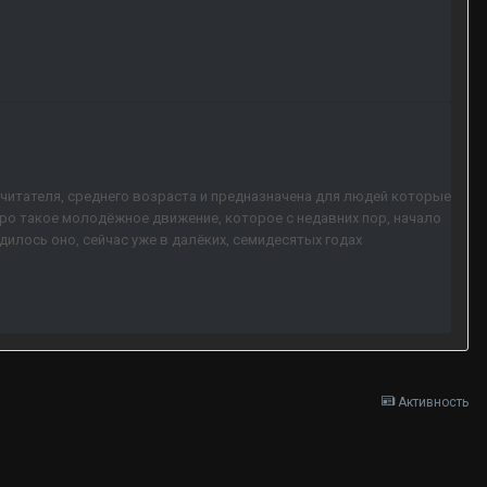
читателя, среднего возраста и предназначена для людей которые
про такое молодёжное движение, которое с недавних пор, начало
илось оно, сейчас уже в далёких, семидесятых годах
Активность