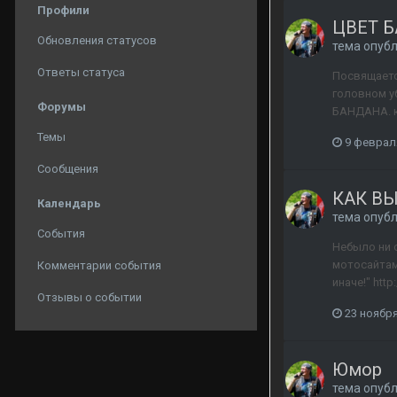
Профили
ЦВЕТ 
Обновления статусов
тема опуб
Ответы статуса
Посвящаетс
головном у
Форумы
БАНДАНА. ка
Темы
9 феврал
Сообщения
КАК В
Календарь
тема опуб
События
Небыло ни 
мотосайтам 
Комментарии события
иначе!" htt
Отзывы о событии
23 ноября
Юмор
тема опуб