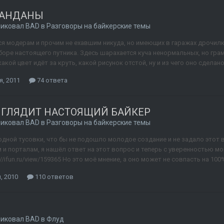
БАНДАНЫ
ликовал
BAD
в
Разговоры на байкерские темы
я модерам и прочим не ехавшим никуда, но имеющих в гаражах дрочилки
боре настоящего путника. Здесь шарахается куча ненормальных, но гра
кой цвет идёт за круть, какой рисунок отстой, ну и из чего оно сделано
я, 2011
74 ответа
ЫГЛЯДИТ НАСТОЯЩИЙ БАЙКЕР
ликовал
BAD
в
Разговоры на байкерские темы
одной тусовки, что бы не подошло молодое создание и не задало этот в
и порталам, я нашёл ответ на этот вопрос и теперь с уверенностью мог
p://ifun.ru/view/159365 Но это моё мнение, а оно может не совпасть на 100
, 2010
110 ответов
ликовал
BAD
в
Флуд