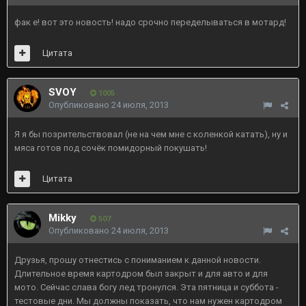
фак е! вот это новость! надо срочно переделываться в мотард!
Цитата
SVOY
1005
Опубликовано
24 июля, 2013
Я я бы позрительствовал (не на чем мне с коленкой катать), ну и
мяса готов под сочёк помидорный покушать!
Цитата
Mikky
507
Опубликовано
24 июля, 2013
Друзья, прошу отнестись с пониманием к данной новости.
Длительное время картодром был закрыт и для авто и для
мото. Сейчас слава богу лед тронулся. Эта пятница и суббота -
тестовые дни. Мы должны показать, что нам нужен картодром