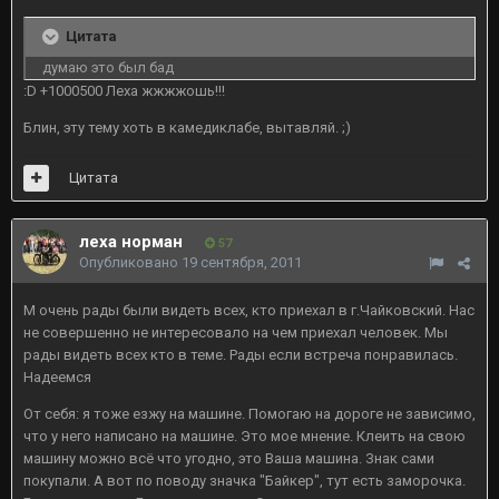
Цитата
думаю это был бад
:D +1000500 Леха жжжжошь!!!
Блин, эту тему хоть в камедиклабе, вытавляй. ;)
Цитата
леха норман
57
Опубликовано
19 сентября, 2011
М очень рады были видеть всех, кто приехал в г.Чайковский. Нас
не совершенно не интересовало на чем приехал человек. Мы
рады видеть всех кто в теме. Рады если встреча понравилась.
Надеемся
От себя: я тоже езжу на машине. Помогаю на дороге не зависимо,
что у него написано на машине. Это мое мнение. Клеить на свою
машину можно всё что угодно, это Ваша машина. Знак сами
покупали. А вот по поводу значка "Байкер", тут есть заморочка.