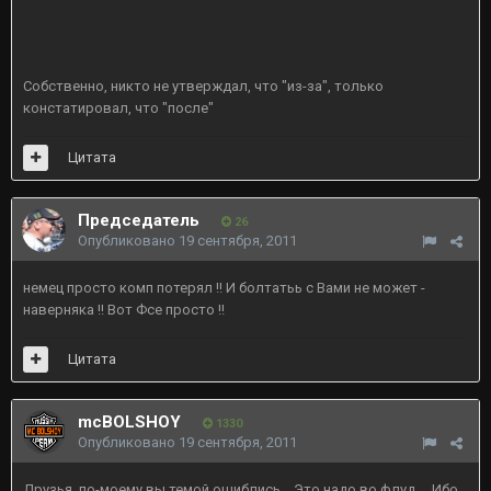
Собственно, никто не утверждал, что "из-за", только
констатировал, что "после"
Цитата
Председатель
26
Опубликовано
19 сентября, 2011
немец просто комп потерял !! И болтатьь с Вами не может -
наверняка !! Вот Фсе просто !!
Цитата
mcBOLSHOY
1330
Опубликовано
19 сентября, 2011
Друзья, по-моему вы темой ошиблись... Это надо во флуд.... Ибо