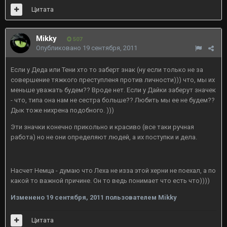
Цитата
Mikky
507
Опубликовано
19 сентября, 2011
Если у Деда или Тени хто то заберт знак (ну если только не за
совершение тяжкого преступленя против личности))) что, мы их
меньше уважать будем?? Вроде нет. Если у Дайки заберут значек
- что, типа она нам не сестра больше?? Любить мы ее не будем??
Дык тоже нихрена подобного. )))
Эти значки конечно прикольно и красиво (все таки ручная
работа) но не они определяют людей, а их поступки и дела.
Насчет Немца - думаю что Леха не изза этой херни не поехал, а по
какой то важной причине. Он то ведь понимает что есть что))))
Изменено
19 сентября, 2011
пользователем Mikky
Цитата