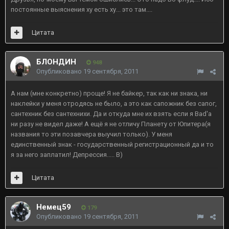
постоянные выяснения ху есть ху... это там....
Цитата
БЛОНДИН
948
Опубликовано
19 сентября, 2011
А нам (мне конкретно) проще! Я не байкер, так как ни знака, ни
наклейки у меня отродясь не было, а это как сапожник без сапог,
сантехник без сантехнихи. Да и откуда мне их взять если я Bad'а
ни разу не видел даже! А ещё я не отличу Планету от Юпитера(я
названия то эти позавчера выучил только). У меня
единственный знак - государственный регистрационный да и то
я за него заплатил! Депрессия..... B)
Цитата
Немец59
179
Опубликовано
19 сентября, 2011