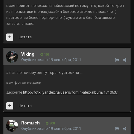
всем привет. непоехал в чайковский потому-что, какой-то хрен
из пневматики (ночью)разбил боковое стекло на машине :(
настроение было подпорчено :( думаю это был бад :unsure:
:unsure: :unsure:
Цитата
Viking
101
Опубликовано
19 сентября, 2011
а я знаю почему вы тут срачь устроили ...
вам фоток не дали
держите
http://fotki.yandex.ru/users/fomin-alex/album/171063/
Цитата
Romыch
808
Опубликовано
19 сентября, 2011