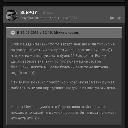
SLEPOY
1307
Опубликовано
19 сентября, 2011
В 19.09.2011 в 12:10, Mikky сказал:
Если у Деда или Тени хто то заберт знак (ну если только не
за совершение тяжкого преступленя против личности)))
что, мы их меньше уважать будем?? Вроде нет. Если у
Дайки заберут значек - что, типа она нам не сестра
больше?? Любить мы ее не будем?? Дык тоже нихрена
подобного. )))
Эти значки конечно прикольно и красиво (все таки ручная
работа) но не они определяют людей, а их поступки и дела.
Насчет Немца - думаю что Леха не изза этой херни не
поехал, а по какой то важной причине. Он то ведь понимает
что есть что))))