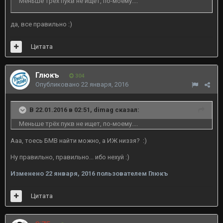
Меньше трёх пукв не ищет, по-моему....
да, все правильно :)
Цитата
Глюкъ
304
Опубликовано
22 января, 2016
В 22.01.2016 в 02:51, dimag сказал:
Меньше трёх пукв не ищет, по-моему....
Ааа, тоесь БМВ найти можно, а ИЖ низзя? :)
Ну правильно, правильно... ибо нехуй :)
Изменено
22 января, 2016
пользователем Глюкъ
Цитата