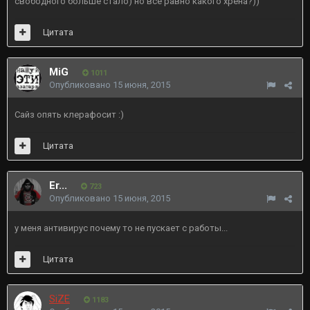
свободного больше стало) но все равно какого хрена?))
Цитата
MiG
1011
Опубликовано
15 июня, 2015
Сайз опять клерафосит :)
Цитата
Er...
723
Опубликовано
15 июня, 2015
у меня антивирус почему то не пускает с работы...
Цитата
SiZE
1183