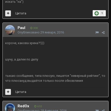
искать "на")
Цитата
1
Paul
300
Опубликовано
29 января, 2016
короче, какова хрена?!)))
шучу, а далее по делу
тыкаю сообщение, типа плюсую, пишется "неверный рейтинг", то
что плюсануд выдаётся только посля обновления
Цитата
RedOx
610
Опубликовано
18 февраля, 2016