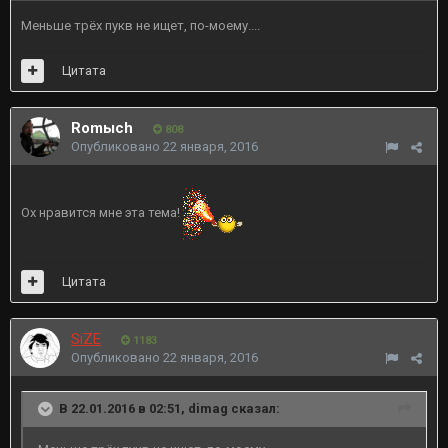
Меньше трёх пукв не ищет, по-моему....
Цитата
Romыch
808
Опубликовано
22 января, 2016
Ох нравится мне эта тема!
Цитата
SiZE
1183
Опубликовано
22 января, 2016
В 22.01.2016 в 02:51, dimag сказал: