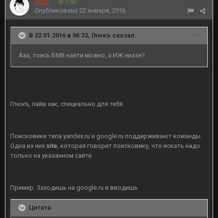
SiZE
1183
Опубликовано
22 января, 2016
В 22.01.2016 в 06:32, Глюкъ сказал:
Ааа, тоесь БМВ найти можно, а ИЖ низзя?
Глюкъ, лайв хак, специально для тебя.
Поисковики типа yandex.ru и google.ru поддерживают команды.
Одна из них
site
, которая говорит поисковику, что искать надо
только на указанном сайте.
Пример. Заходишь на google.ru и вводишь
Цитата