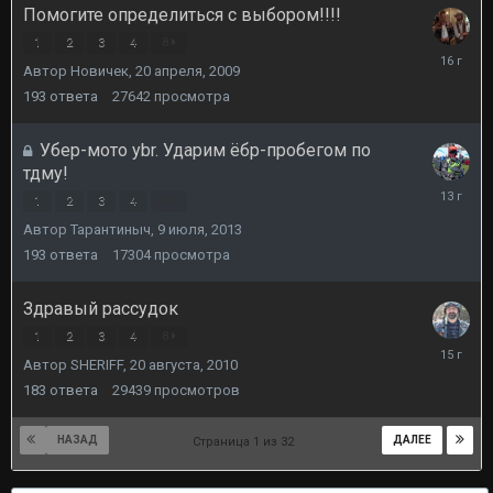
Помогите определиться с выбором!!!!
1
2
3
4
8
31
Автор
Новичек
,
20 апреля, 2009
августа,
2009
193
ответа
27642
просмотра
Убер-мото ybr. Ударим ёбр-пробегом по
тдму!
17
1
2
3
4
8
июля,
Автор
Тарантиныч
,
9 июля, 2013
2013
193
ответа
17304
просмотра
Здравый рассудок
1
2
3
4
8
6
Автор
SHERIFF
,
20 августа, 2010
сентября
2010
183
ответа
29439
просмотров
НАЗАД
ДАЛЕЕ
Страница 1 из 32