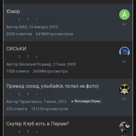
Юмор
1
2
3
4
134
12
Автор
BAD
,
13 января, 2010
декабря,
2019
3345
ответов
641869
просмотров
СИСЬКИ
1
2
3
4
63
1
Автор
Веселый Роджер
,
27 мая, 2009
марта,
2020
1553
ответа
365984
просмотра
Привед сосед, улыбайся, попал на фото)
1
2
3
4
23
1
Автор
Тарантиныч
,
7 июня, 2013
Фото видео Пермь
сентября
2019
572
ответа
131276
просмотров
Скутер Клуб есть в Перми?
1
2
3
4
21
30