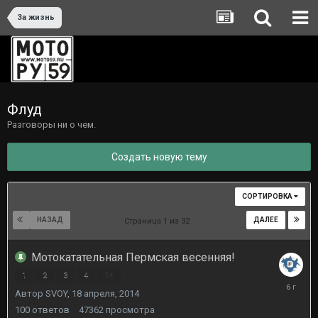
За жизнь
Флуд
Разговоры ни о чем.
Создать новую тему
СОРТИРОВКА
НАЗАД
ДАЛЕЕ
Страница 1 из 32
Мотокатательная Пермская весенняя!
1
2
3
4
5
10
Автор
SVOY
,
18 апреля, 2014
апреля,
2020
100
ответов
47362
просмотра