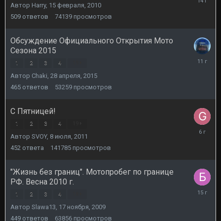
Автор
Harry
,
15 февраля, 2010
ноября,
2011
509
ответов
74139
просмотров
Обсуждение Официального Открытия Мото
Сезона 2015
2
1
2
3
4
19
июля,
Автор
Chaki
,
28 апреля, 2015
2015
465
ответов
53259
просмотров
С Пятницей!
1
2
3
4
19
18
Автор
SVOY
,
8 июля, 2011
октября,
2019
452
ответа
141785
просмотров
"Жизнь без границ". Мотопробег по границе
РФ. Весна 2010 г.
24
1
2
3
4
18
декабря,
Автор
Slawa13
,
17 ноября, 2009
2010
449
ответов
63856
просмотров