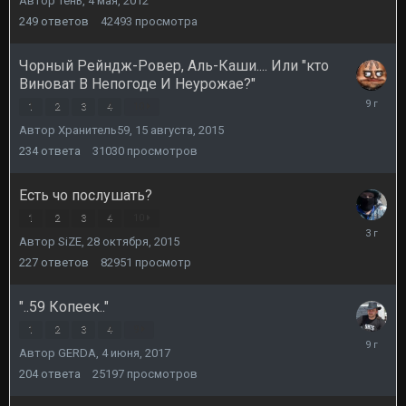
Автор
Тень
,
4 мая, 2012
сентября
2014
249
ответов
42493
просмотра
Чорный Рейндж-Ровер, Аль-Каши.... Или "кто
Виноват В Непогоде И Неурожае?"
19
1
2
3
4
10
августа,
Автор
Хранитель59
,
15 августа, 2015
2016
234
ответа
31030
просмотров
Есть чо послушать?
1
2
3
4
10
10
Автор
SiZE
,
28 октября, 2015
октября,
2022
227
ответов
82951
просмотр
"..59 Копеек.."
1
2
3
4
9
13
Автор
GERDA
,
4 июня, 2017
июня,
2017
204
ответа
25197
просмотров