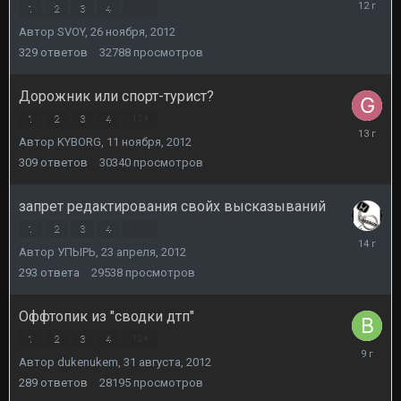
23
1
2
3
4
14
ноября,
Автор
SVOY
,
26 ноября, 2012
2013
329
ответов
32788
просмотров
Дорожник или спорт-турист?
1
2
3
4
13
24
Автор
KYBORG
,
11 ноября, 2012
декабря,
2012
309
ответов
30340
просмотров
запрет редактирования свойх высказываний
1
2
3
4
12
24
Автор
УПЫРЬ
,
23 апреля, 2012
апреля,
2012
293
ответа
29538
просмотров
Оффтопик из "сводки дтп"
1
2
3
4
12
5
Автор
dukenukem
,
31 августа, 2012
мая,
2017
289
ответов
28195
просмотров