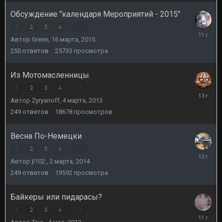
Обсуждение "календаря Мероприятий - 2015"
1
2
3
4
11
29
Автор
Green
,
16 марта, 2015
апреля,
2015
250
ответов
25733
просмотра
Из Мотомасленницы.
1
2
3
4
10
21
Автор
Zyryanoff
,
4 марта, 2013
марта,
2013
249
ответов
18678
просмотров
Весна По-Немецки
1
2
3
4
10
16
Автор
jl102.
,
2 марта, 2014
марта,
2014
249
ответов
19592
просмотра
Байкеры или пидарасы?
1
2
3
4
10
15