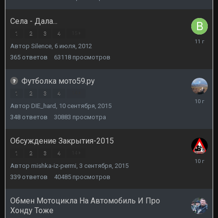
Села - Дала...
1
2
3
4
15
13
Автор
Silence
,
6 июля, 2012
сентября
2014
365
ответов
63118
просмотров
Футболка мото59.ру
1
2
3
4
14
22
Автор
DIE_hard
,
10 сентября, 2015
сентября
2015
348
ответов
30883
просмотра
Обсуждение Закрытия-2015
1
2
3
4
14
30
Автор
mishka-iz-permi
,
3 сентября, 2015
сентября
2015
339
ответов
40485
просмотров
Обмен Мотоцикла На Автомобиль И Про
Хонду Тоже